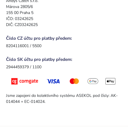
Andys Czech s.r.o.
Márova 2805/6
155 00 Praha 5
IČO: 03242625
DIČ: CZ03242625
Číslo CZ účtu pro platby předem:
8204116001 / 5500
Číslo SK účtu pro platby předem:
2944459379 / 1100
Jsme zapojeni do kolektivního systému ASEKOL pod čísly: AK-
014044 + EC-014024.