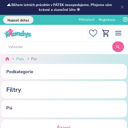
🌊 Během letních prázdnin v PÁTEK neexpedujeme. Přejeme vám
krásné a slunečné léto 🌞
Přihlášení
Registrace
Napsat dotaz
Pets
Psi
Podkategorie
Filtry
Psi
Řazení: