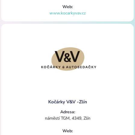
Web:
www.kocarkyvav.cz
Kočárky V&V -Zlín
Adresa:
náměstí TGM, 4349, Zlín
Web: