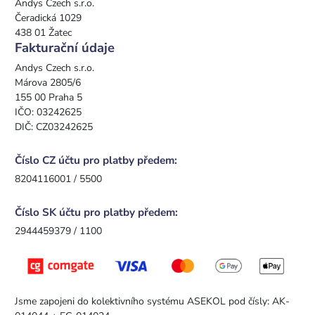
Andys Czech s.r.o.
Čeradická 1029
438 01 Žatec
Fakturační údaje
Andys Czech s.r.o.
Márova 2805/6
155 00 Praha 5
IČO: 03242625
DIČ: CZ03242625
Číslo CZ účtu pro platby předem:
8204116001 / 5500
Číslo SK účtu pro platby předem:
2944459379 / 1100
Jsme zapojeni do kolektivního systému ASEKOL pod čísly: AK-