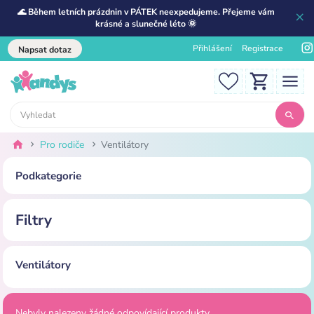
🌊 Během letních prázdnin v PÁTEK neexpedujeme. Přejeme vám
krásné a slunečné léto 🌞
Přihlášení
Registrace
Napsat dotaz
Pro rodiče
Ventilátory
Podkategorie
Filtry
Ventilátory
Nebyly nalezeny žádné odpovídající produkty