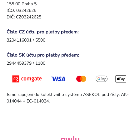
155 00 Praha 5
IČO: 03242625
DIČ: CZ03242625
Číslo CZ účtu pro platby předem:
8204116001 / 5500
Číslo SK účtu pro platby předem:
2944459379 / 1100
Jsme zapojeni do kolektivního systému ASEKOL pod čísly: AK-
014044 + EC-014024.
owly.digital - Logo