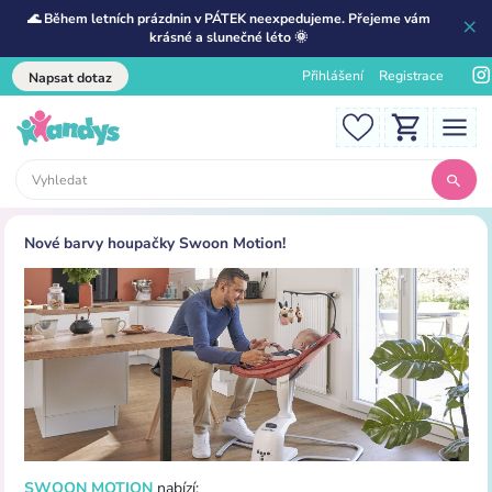
🌊 Během letních prázdnin v PÁTEK neexpedujeme. Přejeme vám
krásné a slunečné léto 🌞
Přihlášení
Registrace
Napsat dotaz
Nové barvy houpačky Swoon Motion!
SWOON MOTION
nabízí: