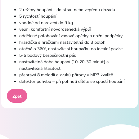
2 režimy houpání -
do stran nebo zepředu dozadu
5 rychlostí houpání
vhodné od narození do 9 kg
velmi komfortní novorozenecká výplň
oddělené polohování zádové opěrky a nožní podpěrky
hrazdička s hračkami nastavitelná do 3 poloh
otočná o 360°, nastavíte si houpačku do ideální pozice
5-ti bodový bezpečnostní pás
nastavitelná doba houpání (10-20-30 minut) a
nastavitelná hlasitost
přehrává 8 melodií a zvuků přírody v MP3 kvalitě
detektor pohybu – při pohnutí dítěte se spustí houpání
Zpět