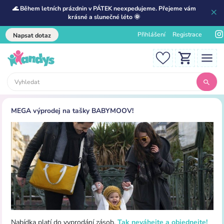
🌊 Během letních prázdnin v PÁTEK neexpedujeme. Přejeme vám
krásné a slunečné léto 🌞
Přihlášení
Registrace
Napsat dotaz
MEGA výprodej na tašky BABYMOOV!
Nabídka platí do vyprodání zásob.
Tak neváhejte a objednejte!