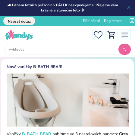
🌊 Během letních prázdnin v PÁTEK neexpedujeme. Přejeme vám
krásné a slunečné léto 🌞
Přihlášení
Registrace
Napsat dotaz
Nové vaničky B-BATH BEAR!
Vaničky
B-BATH BEAR
nabízíme ve 3 pastelových barvách:
Grey