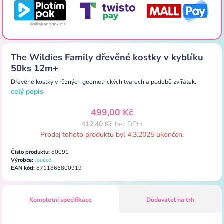
The Wildies Family dřevěné kostky v kyblíku
50ks 12m+
Dřevěné kostky v různých geometrických tvarech a podobě zvířátek.
celý popis
499,00 Kč
412,40 Kč
bez DPH
Prodej tohoto produktu byl 4.3.2025 ukončen.
Číslo produktu:
80091
Výrobce:
Jouéco
EAN kód:
8711866800919
Kompletní specifikace
Dodavatel na trh