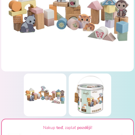
Nakup
teď
, zaplať
později
!