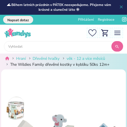
🌊 Během letních prázdnin v PÁTEK neexpedujeme. Přejeme vám
krásné a slunečné léto 🌞
Přihlášení
Registrace
Napsat dotaz
Hraní
Dřevěné hračky
věk - 12 a více měsíců
The Wildies Family dřevěné kostky v kyblíku 50ks 12m+