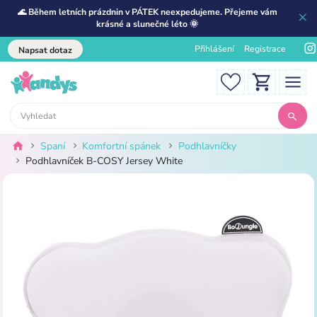
🌊 Během letních prázdnin v PÁTEK neexpedujeme. Přejeme vám
krásné a slunečné léto 🌞
Přihlášení
Registrace
Napsat dotaz
Spaní
Komfortní spánek
Podhlavníčky
Podhlavníček B-COSY Jersey White