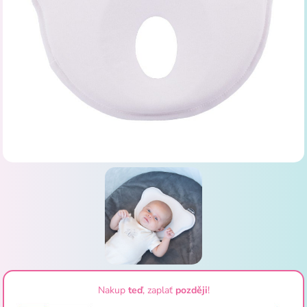
Nakup
teď
, zaplať
později
!