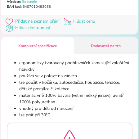
Výrobce:
Bo Jungle
EAN kód:
5407010492088
Přidat na seznam přání
Hlídat cenu
Hlídat dostupnost
Kompletní specifikace
Dodavatel na trh
ergonomicky tvarovaný podhlavníček zamezující zploštění
hlavičky
používá se v poloze na zádech
lze použít v kočárku, autosedačce, houpačce, lehačce,
dětské postýlce či kolébce
materiál: vně 100% bavlna (velmi měkký jersey), uvnitř
100% polyurethan
vhodný pro děti od narození
lze prát při 30°C