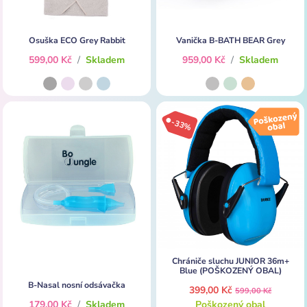
Osuška ECO Grey Rabbit
Vanička B-BATH BEAR Grey
599,00 Kč
/
Skladem
959,00 Kč
/
Skladem
-33%
Chrániče sluchu JUNIOR 36m+
Blue (POŠKOZENÝ OBAL)
B-Nasal nosní odsávačka
399,00 Kč
599,00 Kč
179,00 Kč
/
Skladem
Poškozený obal