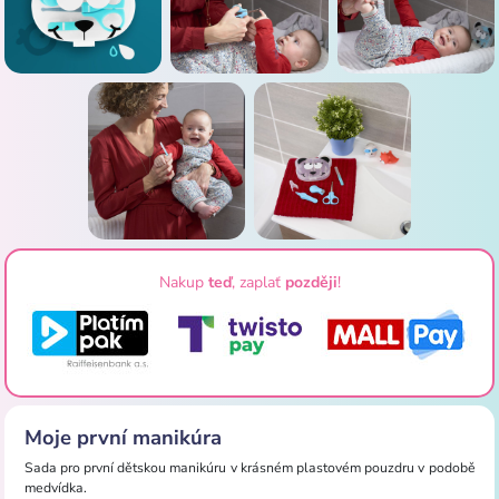
Nakup
teď
, zaplať
později
!
Moje první manikúra
Sada pro první dětskou manikúru v krásném plastovém pouzdru v podobě
medvídka.