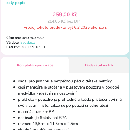
celý popis
259,00 Kč
214,05 Kč
bez DPH
Prodej tohoto produktu byl 6.3.2025 ukončen.
Číslo produktu:
B032003
Výrobce:
Badabulle
EAN kód:
3661276169319
Kompletní specifikace
Dodavatel na trh
sada pro jemnou a bezpečnou péči o dětské nehtíky
celá manikúra je uložena v plastovém pouzdru v podobě
medvídka - ideální i na cestování
praktické - pouzdro je průhledné a každé příslušenství má
své vlastní místo, takže se po použití snadno uloží
materiál: nerez + PP
neobsahuje ftaláty ani BPA
rozměr: 13,5cm x 11,5cm x 2,5cm
vhodné pro děti od narození