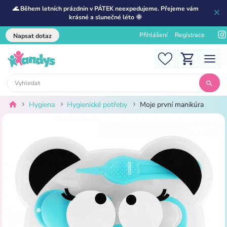
🌊 Během letních prázdnin v PÁTEK neexpedujeme. Přejeme vám
krásné a slunečné léto 🌞
Přihlášení
Registrace
Napsat dotaz
Hygiena
Hygienické potřeby
Moje první manikúra