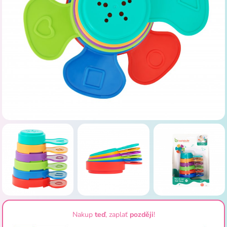
Nakup
teď
, zaplať
později
!