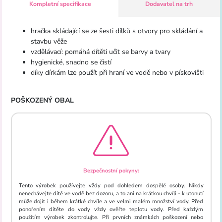
Kompletní specifikace
Dodavatel na trh
hračka skládající se ze šesti dílků s otvory pro skládání a
stavbu věže
vzdělávací: pomáhá dítěti učit se barvy a tvary
hygienické, snadno se čistí
díky dírkám lze použít při hraní ve vodě nebo v pískovišti
POŠKOZENÝ OBAL
Bezpečnostní pokyny:
Tento výrobek používejte vždy pod dohledem dospělé osoby. Nikdy
nenechávejte dítě ve vodě bez dozoru, a to ani na krátkou chvíli - k utonutí
může dojít i během krátké chvíle a ve velmi malém množství vody. Před
ponořením dítěte do vody vždy ověřte teplotu vody. Před každým
použitím výrobek zkontrolujte. Při prvních známkách poškození nebo