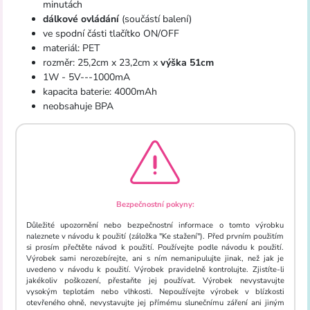
minutách
dálkové ovládání
(součástí balení)
ve spodní části tlačítko ON/OFF
materiál: PET
rozměr: 25,2cm x 23,2cm x
výška 51cm
1W - 5V---1000mA
kapacita baterie: 4000mAh
neobsahuje BPA
Bezpečnostní pokyny:
Důležité upozornění nebo bezpečnostní informace o tomto výrobku
naleznete v návodu k použití (záložka "Ke stažení"). Před prvním použitím
si prosím přečtěte návod k použití. Používejte podle návodu k použití.
Výrobek sami nerozebírejte, ani s ním nemanipulujte jinak, než jak je
uvedeno v návodu k použití. Výrobek pravidelně kontrolujte. Zjistíte-li
jakékoliv poškození, přestaňte jej používat. Výrobek nevystavujte
vysokým teplotám nebo vlhkosti. Nepoužívejte výrobek v blízkosti
otevřeného ohně, nevystavujte jej přímému slunečnímu záření ani jiným