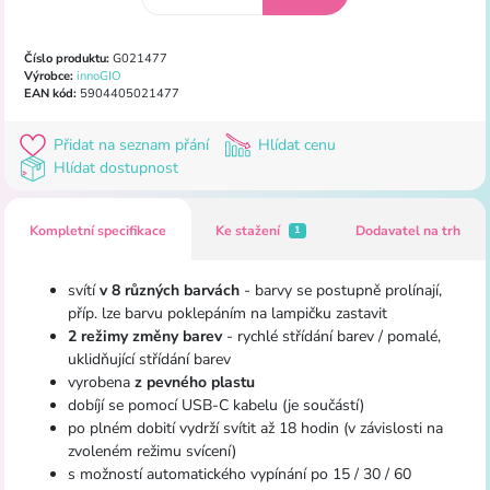
Číslo produktu:
G021477
Výrobce:
innoGIO
EAN kód:
5904405021477
Přidat na seznam přání
Hlídat cenu
Hlídat dostupnost
Kompletní specifikace
Ke stažení
Dodavatel na trh
1
svítí
v 8 různých barvách
- barvy se postupně prolínají,
příp. lze barvu poklepáním na lampičku zastavit
2 režimy
změny barev
- rychlé střídání barev / pomalé,
uklidňující střídání barev
vyrobena
z pevného plastu
dobíjí se pomocí USB-C kabelu (je součástí)
po plném dobití vydrží svítit až 18 hodin (v závislosti na
zvoleném režimu svícení)
s možností automatického vypínání po 15 / 30 / 60