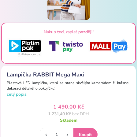
Nakup
teď
, zaplať
později
!
Lampička RABBIT Mega Maxi
Plastová LED lampička, která se stane skvělým kamarádem či krásnou
dekorací dětského pokojíčku!
celý popis
1 490,00 Kč
1 231,40 Kč
bez DPH
Skladem