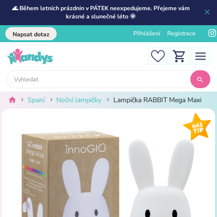
🌊 Během letních prázdnin v PÁTEK neexpedujeme. Přejeme vám
krásné a slunečné léto 🌞
Přihlášení
Registrace
Napsat dotaz
Spaní
Noční lampičky
Lampička RABBIT Mega Maxi