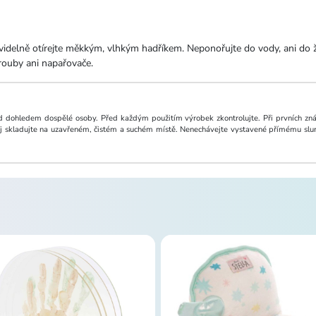
videlně otírejte měkkým, vlhkým hadříkem. Neponořujte do vody, ani do
trouby ani napařovače.
d dohledem dospělé osoby. Před každým použitím výrobek zkontrolujte. Při prvních zn
j skladujte na uzavřeném, čistém a suchém místě. Nenechávejte vystavené přímému slun