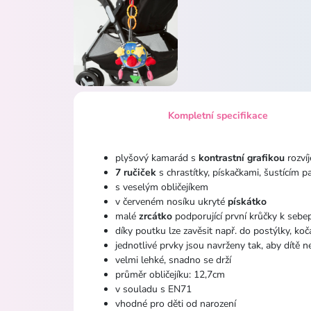
Kompletní specifikace
plyšový kamarád s
kontrastní grafikou
rozvíj
7 ručiček
s chrastítky, pískačkami, šustícím p
s veselým obličejíkem
v červeném nosíku ukryté
pískátko
malé
zrcátko
podporující první krůčky k sebe
díky poutku lze zavěsit např. do postýlky, ko
jednotlivé prvky jsou navrženy tak, aby dítě ne
velmi lehké, snadno se drží
průměr obličejíku: 12,7cm
v souladu s EN71
vhodné pro děti od narození