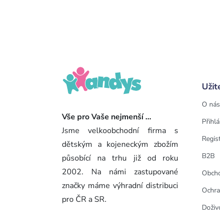
Užit
O nás
Vše pro Vaše nejmenší ...
Přihlá
Jsme velkoobchodní firma s
Regis
dětským a kojeneckým zbožím
B2B
působící na trhu již od roku
2002. Na námi zastupované
Obcho
značky máme výhradní distribuci
Ochra
pro ČR a SR.
Doživ