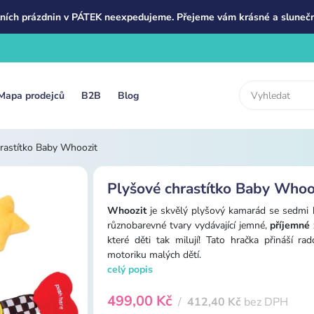
ních prázdnin v PÁTEK neexpedujeme. Přejeme vám krásné a slunečn
Mapa prodejců
B2B
Blog
rastítko Baby Whoozit
Plyšové chrastítko Baby Whoo
Whoozit
je skvělý plyšový kamarád se sedmi ko
různobarevné tvary vydávající jemné,
příjemné
které děti tak milují! Tato hračka přináší r
motoriku malých dětí.
celý popis
499,00 Kč
/
412,40 Kč
bez DPH