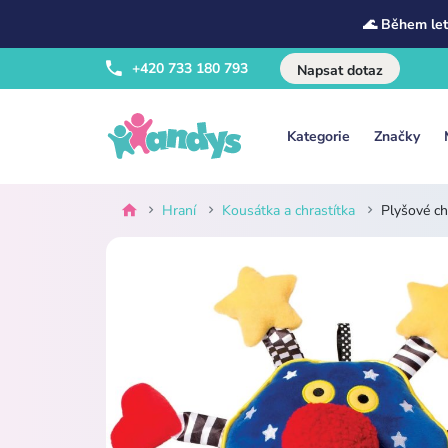
🌊 Během let
+420 733 180 793
Napsat dotaz
Kategorie
Značky
Hraní
Kousátka a chrastítka
Plyšové ch