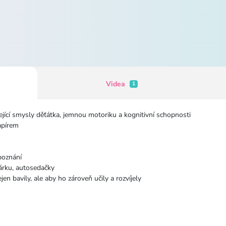
Videa
1
ející smysly děťátka, jemnou motoriku a kognitivní schopnosti
apírem
poznání
čárku, autosedačky
jen bavily, ale aby ho zároveň učily a rozvíjely