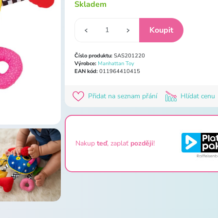
Skladem
Číslo produktu:
SAS201220
Výrobce:
Manhattan Toy
EAN kód:
011964410415
Přidat na seznam přání
Hlídat cenu
Nakup
teď
, zaplať
později
!