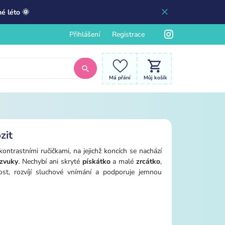
é léto 🌞
Přihlášení
Registrace
Má přání
Můj košík
zit
ntrastními ručičkami, na jejichž koncích se nachází
 zvuky
. Nechybí ani skryté
pískátko
a malé
zrcátko
,
adost, rozvíjí sluchové vnímání a podporuje jemnou