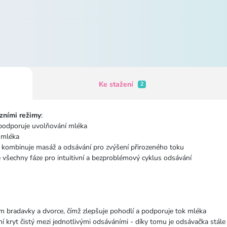
Ke stažení
2
ozními režimy
:
 podporuje uvolňování mléka
 mléka
 kombinuje masáž a odsávání pro zvýšení přirozeného toku
 všechny fáze pro intuitivní a bezproblémový cyklus odsávání
m bradavky a dvorce, čímž zlepšuje pohodlí a podporuje tok mléka
kryt čistý mezi jednotlivými odsáváními - díky tomu je odsávačka stále h