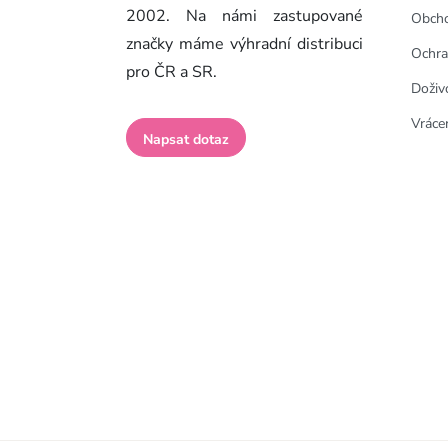
2002. Na námi zastupované
Obcho
značky máme výhradní distribuci
Ochra
pro ČR a SR.
Doživ
Vrácen
Napsat dotaz