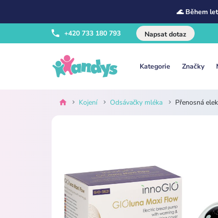
🌊 Během let
+420 733 180 793
Napsat dotaz
Kategorie
Značky
Kojení
Odsávačky mléka
Přenosná elek