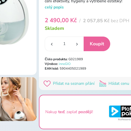
cení efektivity, hygieny a vytříbené estetiky!
celý popis
2 490,00 Kč
/
2 057,85 Kč
bez DPH
Skladem
Číslo produktu:
G021989
Výrobce:
innoGIO
EAN kód:
5904405021989
Přidat na seznam přání
Hlídat cenu
Nakup
teď
, zaplať
později
!