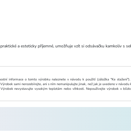
praktické a esteticky příjemné, umožňuje vzít si odsávačku kamkoliv s s
ostní informace o tomto výrobku naleznete v návodu k použití (záložka "Ke stažení").
Výrobek sami nerozebírejte, ani s ním nemanipulujte jinak, než jak je uvedeno v návodu k p
t. Výrobek nevystavujte vysokým teplotám nebo vlhkosti. Nepoužívejte výrobek v blízk