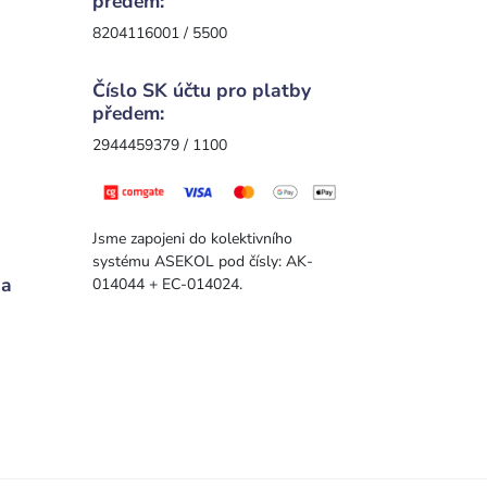
předem:
8204116001 / 5500
Číslo SK účtu pro platby
předem:
2944459379 / 1100
Jsme zapojeni do kolektivního
systému ASEKOL pod čísly: AK-
 a
014044 + EC-014024.