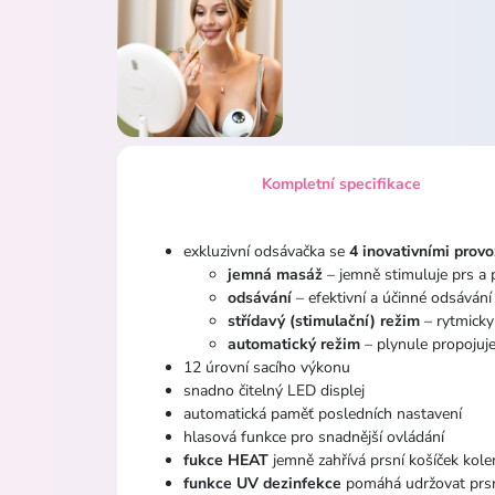
Kompletní specifikace
exkluzivní odsávačka se
4 inovativními prov
jemná masáž
– jemně stimuluje prs a
odsávání
– efektivní a účinné odsávání
střídavý (stimulační) režim
– rytmicky
automatický režim
– plynule propojuje
12 úrovní sacího výkonu
snadno čitelný LED displej
automatická paměť posledních nastavení
hlasová funkce pro snadnější ovládání
fukce HEAT
jemně zahřívá prsní košíček kole
funkce UV
dezinfekce
pomáhá udržovat prsní 