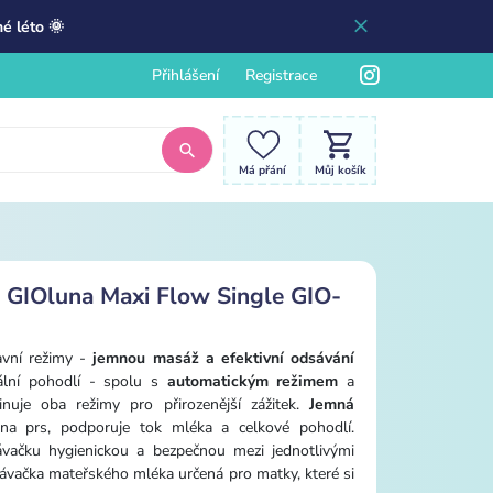
é léto 🌞
Přihlášení
Registrace
Má přání
Můj košík
a GIOluna Maxi Flow Single GIO-
avní režimy -
jemnou masáž a efektivní odsávání
ální pohodlí - spolu s
automatickým režimem
a
nuje oba režimy pro přirozenější zážitek.
Jemná
na prs, podporuje tok mléka a celkové pohodlí.
vačku hygienickou a bezpečnou mezi jednotlivými
sávačka mateřského mléka určená pro matky, které si