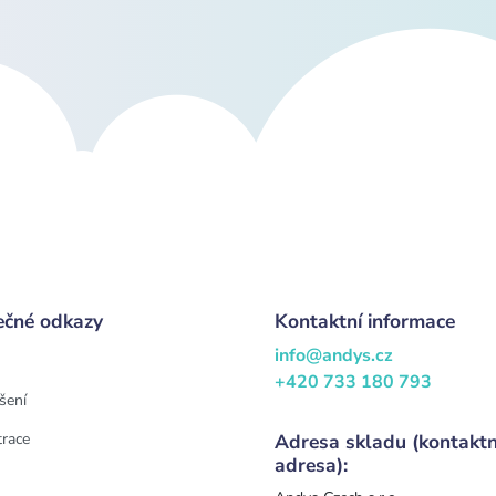
ečné odkazy
Kontaktní informace
info@andys.cz
+420 733 180 793
šení
trace
Adresa skladu (kontaktn
adresa):