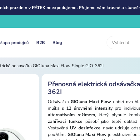
ních prázdnin v PÁTEK neexpedujeme. Přejeme vám krásné a slunečn
Mapa prodejců
B2B
Blog
trická odsávačka GIOluna Maxi Flow Single GIO-362I
Přenosná elektrická odsávačk
362I
Odsávačka
GIOluna Maxi Flow
nabízí dva hl
mléka s
12 úrovněmi intenzity
pro individu
alternativním režimem
, který plynule kombi
zahřívací funkce
působí jako teplý obklad 
Vestavěná
UV dezinfekce
navíc udržuje odsá
použitími.
GIOluna Maxi Flow
je exkluzivní od