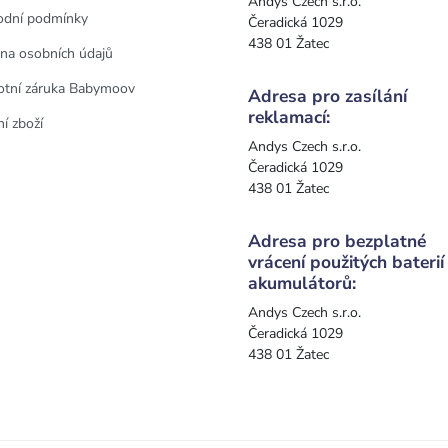
Andys Czech s.r.o.
dní podmínky
Čeradická 1029
438 01 Žatec
na osobních údajů
otní záruka Babymoov
Adresa pro zasílání
reklamací:
í zboží
Andys Czech s.r.o.
Čeradická 1029
438 01 Žatec
Adresa pro bezplatné
vrácení použitých baterií
akumulátorů:
Andys Czech s.r.o.
Čeradická 1029
438 01 Žatec