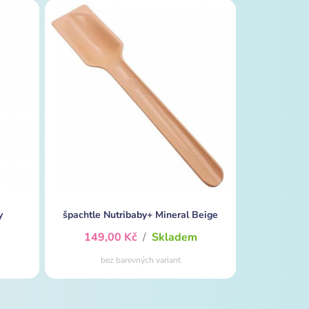
y
špachtle Nutribaby+ Mineral Beige
m
149,00 Kč
/
Skladem
bez barevných variant