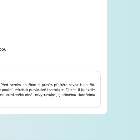
ebou
 Před prvním použitím si prosím přečtěte návod k použití.
oužití. Výrobek pravidelně kontrolujte. Zjistíte-li jakékoliv
osti otevřeného ohně, nevystavujte jej přímému slunečnímu