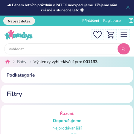
🌊 Během letních prázdnin v PÁTEK neexpedujeme. Přejeme vám
krásné a slunečné léto 🌞
Přihlášení
Registrace
Napsat dotaz
Baby
Výsledky vyhledávání pro:
001133
Podkategorie
Filtry
Řazení:
Doporučujeme
Nejprodávanější