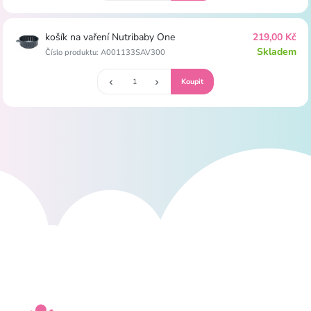
košík na vaření Nutribaby One
219,00 Kč
Skladem
Číslo produktu: A001133SAV300