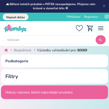
🌊 Během letních prázdnin v PÁTEK neexpedujeme. Přejeme vám
krásné a slunečné léto 🌞
Přihlášení
Registrace
Napsat dotaz
Bezpečnost
Výsledky vyhledávání pro:
80069
Podkategorie
Filtry
Nebyly nalezeny žádné odpovídající produkty