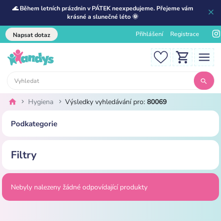
🌊 Během letních prázdnin v PÁTEK neexpedujeme. Přejeme vám
krásné a slunečné léto 🌞
Přihlášení
Registrace
Napsat dotaz
Hygiena
Výsledky vyhledávání pro:
80069
Podkategorie
Filtry
Nebyly nalezeny žádné odpovídající produkty