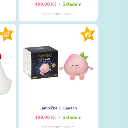
m
499,00 Kč
/
Skladem
bez barevných variant
Lampička GIOpeach
m
499,00 Kč
/
Skladem
bez barevných variant