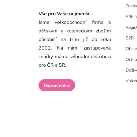
O nás
Vše pro Vaše nejmenší ...
Přihlá
Jsme velkoobchodní firma s
Regis
dětským a kojeneckým zbožím
B2B
působící na trhu již od roku
2002. Na námi zastupované
Obcho
značky máme výhradní distribuci
Ochra
pro ČR a SR.
Doživ
Vrácen
Napsat dotaz