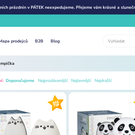
ních prázdnin v PÁTEK neexpedujeme. Přejeme vám krásné a slunečn
Mapa prodejců
B2B
Blog
ampička
í:
Doporučujeme
Nejprodávanější
Nejlevnější
Nejdražší