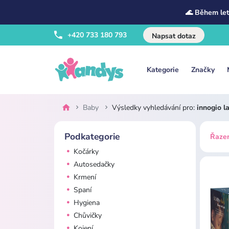
🌊 Během let
+420 733 180 793
Napsat dotaz
Kategorie
Značky
Baby
Výsledky vyhledávání pro:
innogio l
Podkategorie
Řazen
Kočárky
Autosedačky
Krmení
Spaní
Hygiena
Chůvičky
Kojení