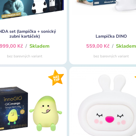
DA set (lampička + sonický
zubní kartáček)
Lampička DINO
999,00 Kč
/
Skladem
559,00 Kč
/
Sklade
bez barevných variant
bez barevných variant