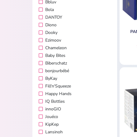
Bbluv
Bola
DANTOY
Diono
PAN
Dooky
Ezimoov
Chameleon
Baby Bites
Biberschatz
bonjourbébé
ByKay
Fill'n'Squeeze
Happy Hands
IQ Bottles
innoGIO
Jouéco
KipKep
Lansinoh