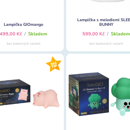
Lampička s melodiemi SLE
Lampička GIOmango
BUNNY
499,00 Kč
/
Skladem
599,00 Kč
/
Sklade
bez barevných variant
bez barevných variant