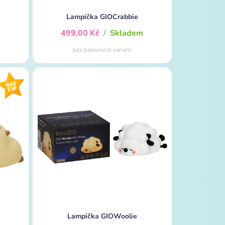
Lampička GIOCrabbie
m
499,00 Kč
/
Skladem
bez barevných variant
Lampička GIOWoolie