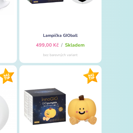
Lampička GIOball
m
499,00 Kč
/
Skladem
bez barevných variant