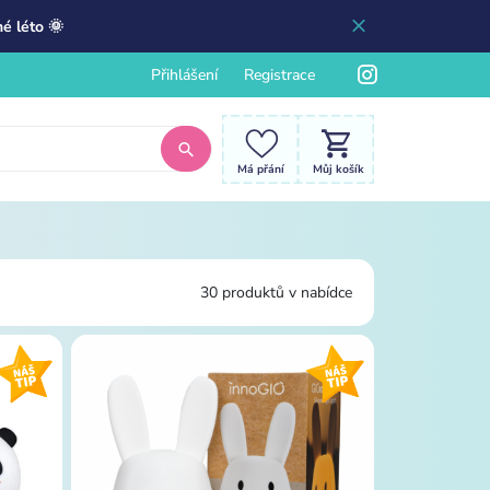
é léto 🌞
Přihlášení
Registrace
Má přání
Můj košík
30 produktů v nabídce