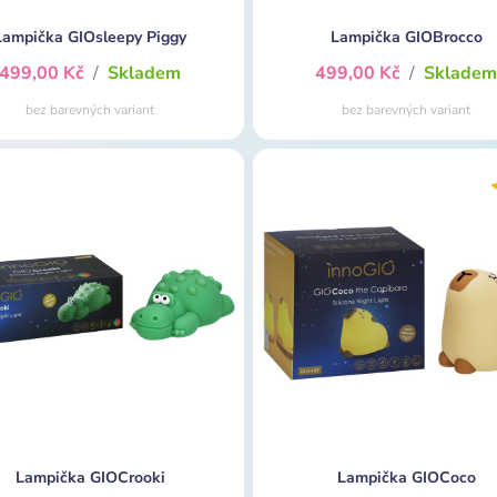
Lampička GIOsleepy Piggy
Lampička GIOBrocco
499,00 Kč
/
Skladem
499,00 Kč
/
Sklade
bez barevných variant
bez barevných variant
Lampička GIOCrooki
Lampička GIOCoco