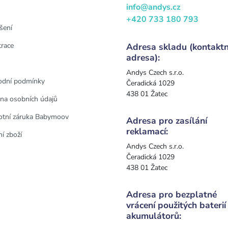
info@andys.cz
+420 733 180 793
šení
trace
Adresa skladu (kontaktn
adresa):
Andys Czech s.r.o.
dní podmínky
Čeradická 1029
438 01 Žatec
na osobních údajů
otní záruka Babymoov
Adresa pro zasílání
reklamací:
í zboží
Andys Czech s.r.o.
Čeradická 1029
438 01 Žatec
Adresa pro bezplatné
vrácení použitých baterií
akumulátorů: