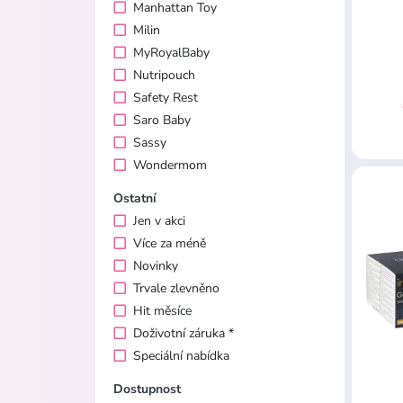
Manhattan Toy
Milin
MyRoyalBaby
Nutripouch
Safety Rest
Saro Baby
Sassy
Wondermom
Ostatní
Jen v akci
Více za méně
Novinky
Trvale zlevněno
Hit měsíce
Doživotní záruka *
Speciální nabídka
Dostupnost