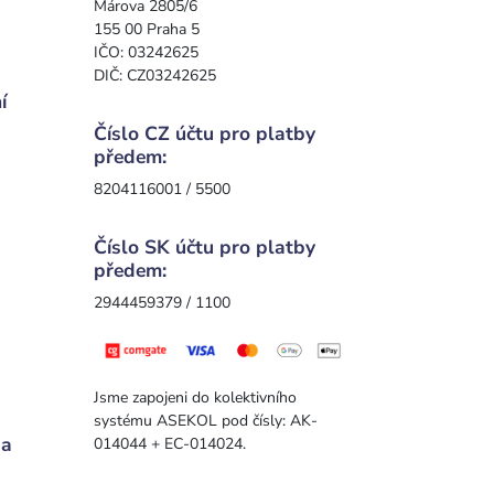
Márova 2805/6
155 00 Praha 5
IČO: 03242625
DIČ: CZ03242625
í
Číslo CZ účtu pro platby
předem:
8204116001 / 5500
Číslo SK účtu pro platby
předem:
2944459379 / 1100
Jsme zapojeni do kolektivního
systému ASEKOL pod čísly: AK-
 a
014044 + EC-014024.