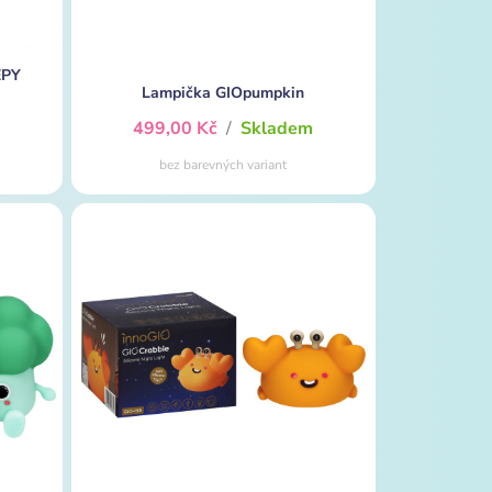
EPY
Lampička GIOpumpkin
m
499,00 Kč
/
Skladem
bez barevných variant