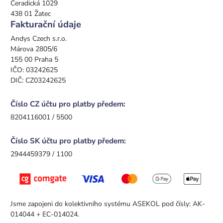
Čeradická 1029
438 01 Žatec
Fakturační údaje
Andys Czech s.r.o.
Márova 2805/6
155 00 Praha 5
IČO: 03242625
DIČ: CZ03242625
Číslo CZ účtu pro platby předem:
8204116001 / 5500
Číslo SK účtu pro platby předem:
2944459379 / 1100
Jsme zapojeni do kolektivního systému ASEKOL pod čísly: AK-
014044 + EC-014024.