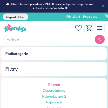
🌊 Během letních prázdnin v PÁTEK neexpedujeme. Přejeme vám
krásné a slunečné léto 🌞
Přihlášení
Registrace
Napsat dotaz
Podkategorie
Filtry
Řazení:
Doporučujeme
Nejprodávanější
Nejlevnější