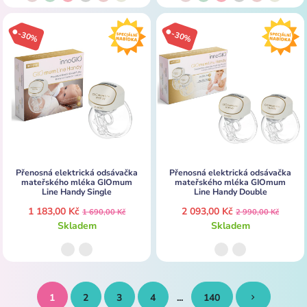
-30%
-30%
Přenosná elektrická odsávačka
Přenosná elektrická odsávačka
mateřského mléka GIOmum
mateřského mléka GIOmum
Line Handy Single
Line Handy Double
1 183,00 Kč
2 093,00 Kč
1 690,00 Kč
2 990,00 Kč
Skladem
Skladem
1
2
3
4
...
140