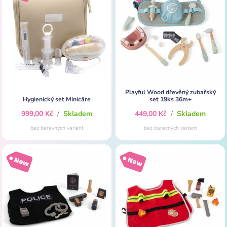
Playful Wood dřevěný zubařský
Hygienický set Minicäre
set 19ks 36m+
999,00 Kč
/
Skladem
449,00 Kč
/
Skladem
bez barevných variant
bez barevných variant