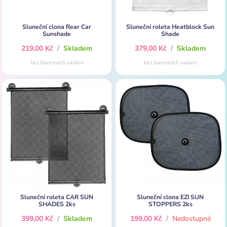
Sluneční clona Rear Car
Sluneční roleta Heatblock Sun
Sunshade
Shade
219,00 Kč
/
Skladem
379,00 Kč
/
Skladem
bez barevných variant
bez barevných variant
Sluneční roleta CAR SUN
Sluneční clona EZI SUN
SHADES 2ks
STOPPERS 2ks
399,00 Kč
/
Skladem
199,00 Kč
/
Nedostupné