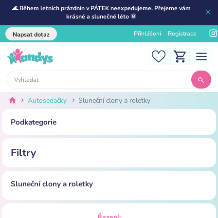
🌊 Během letních prázdnin v PÁTEK neexpedujeme. Přejeme vám
krásné a slunečné léto 🌞
Přihlášení
Registrace
Napsat dotaz
Autosedačky
Sluneční clony a roletky
Podkategorie
Filtry
Sluneční clony a roletky
Řazení: