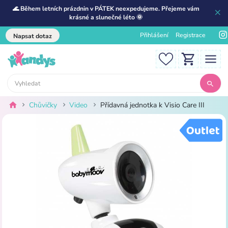
🌊 Během letních prázdnin v PÁTEK neexpedujeme. Přejeme vám
krásné a slunečné léto 🌞
Přihlášení
Registrace
Napsat dotaz
Chůvičky
Video
Přídavná jednotka k Visio Care III