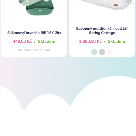
Bavlněný multifunkční polštář
Silikonový bryndák BIB´ISY 2ks
Spring Cottage
449,00 Kč
/
Skladem
1 890,00 Kč
/
Skladem
bez barevných variant