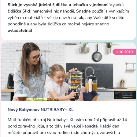
Slick je vysoká jídelní židlička a lehačka v jednom!
Vysoká
židlička Slick nenechává nic náhodě. Snadné použití s ​​vynikajícím
výběrem materiálů - vše je navrženo tak, aby Vaše dítě sedělo
pohodlně a aby byla židlička co možná nejvíce snadno
ovladatelná!
1.10.2019
Nový Babymoov NUTRIBABY+ XL
Multifunkční přístroj Nutribaby+ XL vám umožní připravit až 14
porcí zdravého jídla, a to díky své velké kapacitě. Každý den
můžete připravit pro svou rodinu řadu chutných, zdravých a