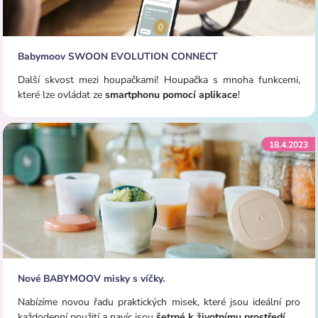
Babymoov SWOON EVOLUTION CONNECT
Další skvost mezi houpačkami! Houpačka s mnoha funkcemi,
které lze ovládat ze
smartphonu pomocí aplikace
!
18.4.2023
Nové BABYMOOV misky s víčky.
Nabízíme novou řadu praktických misek, které jsou ideální pro
každodenní použití a navíc jsou
šetrné k životnímu prostředí
.