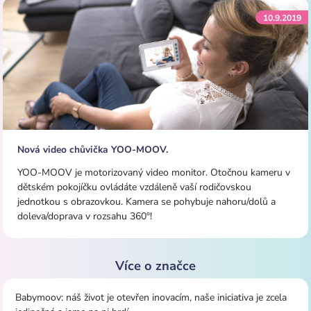
10.9.2019
Nová video chůvička YOO-MOOV.
YOO-MOOV je motorizovaný video monitor. Otočnou kameru v
dětském pokojíčku ovládáte vzdáleně vaší rodičovskou
jednotkou s obrazovkou. Kamera se pohybuje nahoru/dolů a
doleva/doprava v rozsahu 360°!
Více o značce
Babymoov: n
áš život je otevřen inovacím, naše iniciativa je zcela