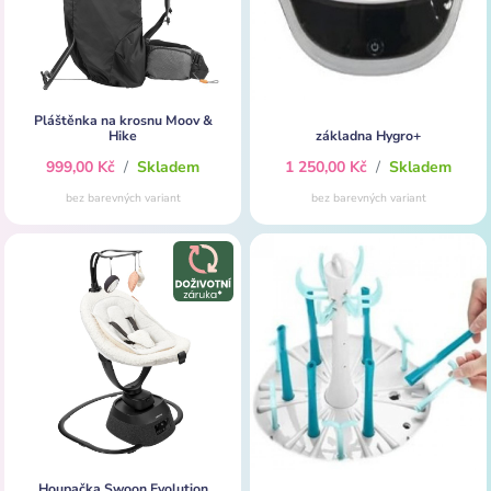
Pláštěnka na krosnu Moov &
Hike
základna Hygro+
999,00 Kč
/
Skladem
1 250,00 Kč
/
Skladem
bez barevných variant
bez barevných variant
Houpačka Swoon Evolution