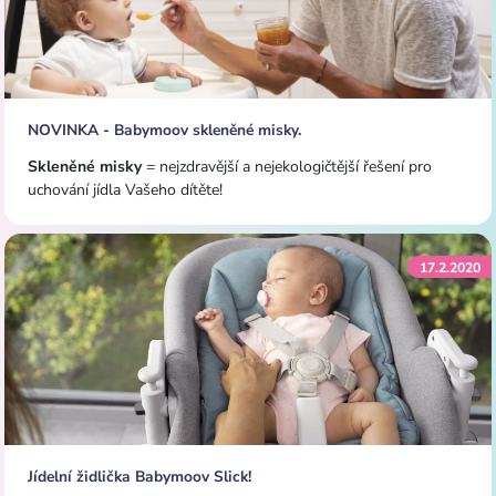
NOVINKA - Babymoov skleněné misky.
Skleněné misky
= nejzdravější a nejekologičtější řešení pro
uchování jídla Vašeho dítěte!
17.2.2020
Jídelní židlička Babymoov Slick!