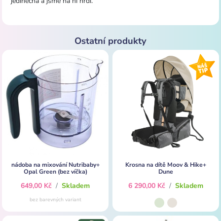
jedinečná a jsme na ni hrdí.
Ostatní produkty
nádoba na mixování Nutribaby+
Krosna na dítě Moov & Hike+
Opal Green (bez víčka)
Dune
649,00 Kč
/
Skladem
6 290,00 Kč
/
Skladem
bez barevných variant