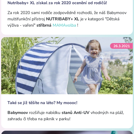
Nutribaby+ XL získal za rok 2020 ocenění od rodičů!
Za rok 2020 sami rodiče zodpovědně rozhodli, že náš Babymoov
multifunkční přístroj
NUTRIBABY+ XL
je v kategorii "Dětská
výživa - vaření"
stříbrná
MAMAvolba
!
26.3.2021
Také se již těšíte na léto? My moooc!
Babymoov
rozšiřuje nabídku
stanů Anti-UV
vhodných na pláž,
zahradu či třeba na piknik v parku!