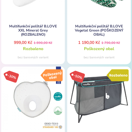
Multifunkční polštář B.LOVE
Multifunkční polštář B.LOVE
XXL Mineral Grey
Vegetal Green (POŠKOZENÝ
(ROZBALENO)
OBAL)
999,00 Kč
1 190,00 Kč
1 890,00 Kč
1 790,00 Kč
Rozbaleno
Poškozený obal
bez barevných variant
bez barevných variant
-30%
-50%