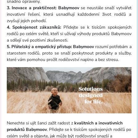
snadno opraveny.
3. Inovace a praktičnost:
Babymoov
se neustále snaží vytvářet
inovativní řešení, která usnadňují každodenní život rodičů a
zvyšují jejich pohodlí.
4. Spokojenost zákazníků:
Přidejte se k tisícům spokojených
rodičů po celém světě, kteří si užívají výhody produktů Babymoov
a sdílejí své pozitivní zkušenosti.
5. Přátelský a empatický přístup:
Babymoov
rozumí potřebám a
starostem rodičů, proto se snaží poskytnout produkty a služby,
které vám pomohou prožít rodičovství naplno a bez stresu.
Nenechte si ujít šanci zažít radost z
kvalitních a inovativních
produktů Babymoov
. Přidejte se k tisícům spokojených rodičů po
celém světě a objevte, jak může být rodičovství snazší a