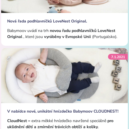
Nová řada podhlavníčků LoveNest Original.
Babymoov uvádí na trh
novou řadu podhlavníčků LoveNest
Original
, které jsou
vyráběny v Evropské Unii
(Portugalsko).
7.1.2021
V nabídce nové, unikátní hnízdečko Babymoov CLOUDNEST!
CloudNest
= extra měkké hnízdečko navržené speciálně
pro
uklidnění dětí a zmírnění trávicích obtíží a koliky
.