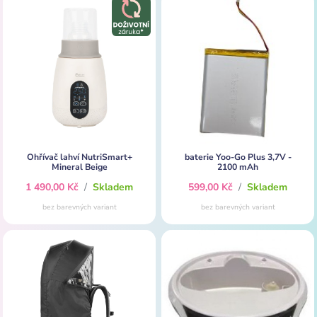
Ohřívač lahví NutriSmart+
baterie Yoo-Go Plus 3,7V -
Mineral Beige
2100 mAh
1 490,00 Kč
/
Skladem
599,00 Kč
/
Skladem
bez barevných variant
bez barevných variant