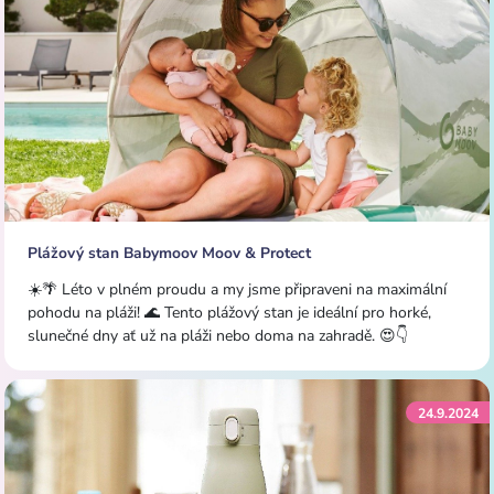
Plážový stan Babymoov Moov & Protect
☀️🌴 Léto v plném proudu a my jsme připraveni na maximální
pohodu na pláži! 🌊 Tento plážový stan je ideální pro horké,
slunečné dny ať už na pláži nebo doma na zahradě. 😍👇
24.9.2024