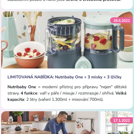
28.6.2022
LIMITOVANÁ NABÍDKA: Nutribaby One + 3 misky + 3 lžičky
Nutribaby One
=
moderní přístroj pro přípravu "nejen" dětské
stravy.
4 funkce
: vaří v páře / mixuje / rozmrazuje / ohřívá.
Velká
kapacita
: 2 litry (vaření 1.300ml + mixování 700ml).
17.1.2022