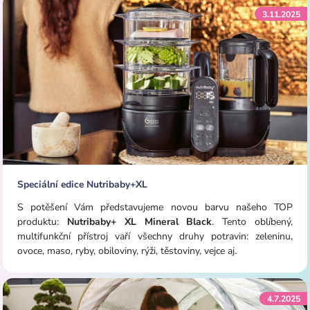
3.11.2025
Speciální edice Nutribaby+XL
S potěšení Vám představujeme novou barvu našeho TOP
produktu:
Nutribaby+ XL Mineral Black
. Tento oblíbený,
multifunkční přístroj vaří všechny druhy potravin: zeleninu,
ovoce, maso, ryby, obiloviny, rýži, těstoviny, vejce aj.
4.7.2025