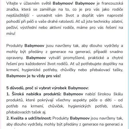
Vítejte v úžasném světě
Babymoov
!
Babymoov
je francouzská
značka, která se zaměřuje na to, co je pro vás jako rodiče
nejdůležitější - usnadnit vám život a dopřát vám naprosté
pohodlí při péči o vaše drahé ratolesti. Ať už jste technicky zdatní,
pečliví, výstřední nebo aktivní rodiče, máme pro vás řešení na
míru!
Produkty
Babymoov
jsou navrženy tak, aby dlouho vydržely a
mohly být předány z generace na generaci, případě snadno
opraveny.
Babymoov
vytváří promyšlené, praktické a chytré
řešení pro každodenní život rodičů. Ať už potřebujete doplňky na
krmení, hygienické potřeby, chůvičky nebo přebalovací tašky,
Babymoov je tu vždy pro vás!
5 důvodů, proč si vybrat výrobek Babymoov:
1. Široká nabídka produktů:
Babymoov
nabízí širokou škálu
produktů, které pokrývají všechny aspekty péče o děti - od
potřeb na krmení, chůviček, hygienických potřeb, stanů,
přebalovacích tašek aj.
2. Kvalita a udržitelnost:
Produkty
Babymoov
jsou navrženy tak,
aby dlouho vydržely, mohly být předány z generace na generaci a