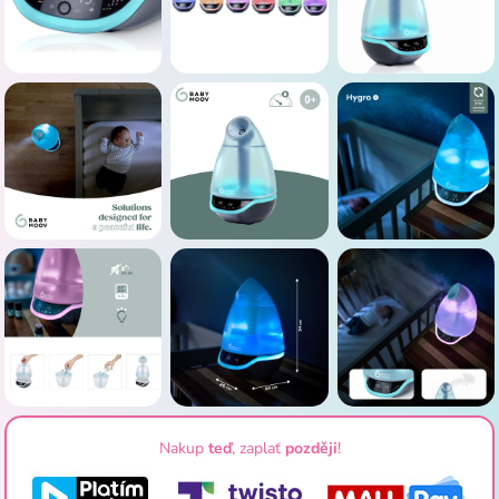
Nakup
teď
, zaplať
později
!