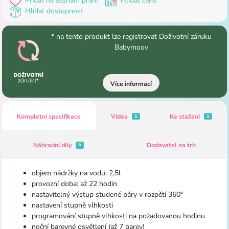
Přidat na seznam přání
Hlídat cenu
Hlídat dostupnost
*
na tento produkt lze registrovat Doživotní záruku
Babymoov
Více informací
Kompletní specifikace
Videa
Ke stažení
1
1
Náhradní díly
Dodavatel na trh
5
objem nádržky na vodu: 2,5l
provozní doba: až 22 hodin
nastavitelný výstup studené páry v rozpětí 360°
nastavení stupně vlhkosti
programování stupně vlhkosti na požadovanou hodinu
noční barevné osvětlení (až 7 barev)