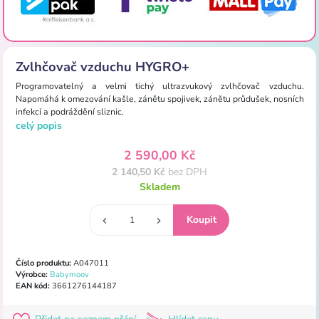
Zvlhčovač vzduchu HYGRO+
Programovatelný a velmi tichý ultrazvukový zvlhčovač vzduchu.
Napomáhá k omezování kašle, zánětu spojivek, zánětu průdušek, nosních
infekcí a podráždění sliznic.
celý popis
2 590,00 Kč
2 140,50 Kč
bez DPH
Skladem
Číslo produktu:
A047011
Výrobce:
Babymoov
EAN kód:
3661276144187