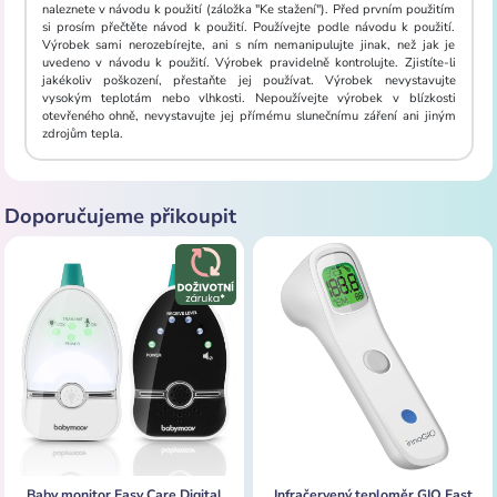
naleznete v návodu k použití (záložka "Ke stažení"). Před prvním použitím
si prosím přečtěte návod k použití. Používejte podle návodu k použití.
Výrobek sami nerozebírejte, ani s ním nemanipulujte jinak, než jak je
uvedeno v návodu k použití. Výrobek pravidelně kontrolujte. Zjistíte-li
jakékoliv poškození, přestaňte jej používat. Výrobek nevystavujte
vysokým teplotám nebo vlhkosti. Nepoužívejte výrobek v blízkosti
otevřeného ohně, nevystavujte jej přímému slunečnímu záření ani jiným
zdrojům tepla.
Doporučujeme přikoupit
Baby monitor Easy Care Digital
Infračervený teploměr GIO Fast