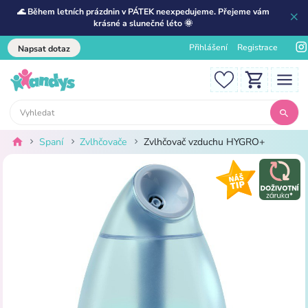
🌊 Během letních prázdnin v PÁTEK neexpedujeme. Přejeme vám
krásné a slunečné léto 🌞
Přihlášení
Registrace
Napsat dotaz
Spaní
Zvlhčovače
Zvlhčovač vzduchu HYGRO+