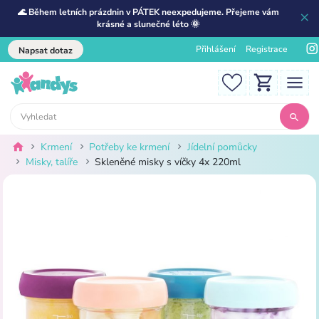
🌊 Během letních prázdnin v PÁTEK neexpedujeme. Přejeme vám
krásné a slunečné léto 🌞
Přihlášení
Registrace
Napsat dotaz
Krmení
Potřeby ke krmení
Jídelní pomůcky
Misky, talíře
Skleněné misky s víčky 4x 220ml