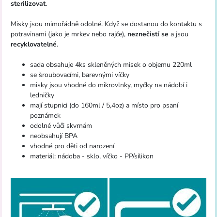
sterilizovat
.
Misky jsou mimořádně odolné. Když se dostanou do kontaktu s
potravinami (jako je mrkev nebo rajče),
neznečistí se
a jsou
recyklovatelné
.
sada obsahuje 4ks skleněných misek o objemu 220ml
se šroubovacími, barevnými víčky
misky jsou vhodné do mikrovlnky, myčky na nádobí i
ledničky
mají stupnici (do 160ml / 5,4oz) a místo pro psaní
poznámek
odolné vůči skvrnám
neobsahují BPA
vhodné pro děti od narození
materiál: nádoba - sklo, víčko - PP/silikon