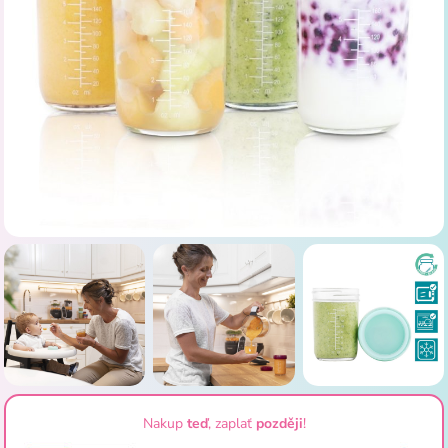
Nakup
teď
, zaplať
později
!