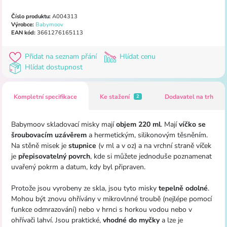
Číslo produktu:
A004313
Výrobce:
Babymoov
EAN kód:
3661276165113
Přidat na seznam přání
Hlídat cenu
Hlídat dostupnost
Kompletní specifikace
Ke stažení
Dodavatel na trh
2
Babymoov skladovací misky mají
objem 220 ml
. Mají
víčko se
šroubovacím uzávěrem
a hermetickým, silikonovým těsněním.
Na stěně misek je
stupnice
(v ml a v oz) a na vrchní straně víček
je
přepisovatelný povrch
, kde si můžete jednoduše poznamenat
uvařený pokrm a datum, kdy byl připraven.
Protože jsou vyrobeny ze skla, jsou tyto misky
tepelně odolné
.
Mohou být znovu ohřívány v mikrovlnné troubě (nejlépe pomocí
funkce odmrazování) nebo v hrnci s horkou vodou nebo v
ohřívači lahví. Jsou praktické,
vhodné do myčky
a lze je