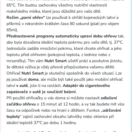
65°C. Tím budou zachovány všechny nutriční vlastnosti
mateřského mléka, které jsou důležité pro vaše dítě.
Režim „parní ohřev“
lze používat k ohřátí kojeneckých lahví a
příkrmů v rekordním krátkém čase 80 sekund (platí pro objem
65ml).
Přednastavené programy automaticky upraví dobu ohřevu
tak,
aby byla dosažena ideální teplota pokrmu pro vaše dítě, tj. 37°C.
Jednoduše zadáte množství pokrmu, které chcete ohřívat a jeho
teplotu před ohřevem (pokojová teplota, z lednice nebo z
mrazničky). Tím vám
Nutri Smart
ušetří práci a poskytne jistotu,
že dětská výživa je vždy přesně přizpůsobena vašemu dítěti.
Ohřívač
Nutri Smart
je skutečný společník do všech situací. Lze
jej používat
doma
, ale může být také použit jako mobilní ohřívač
lahví
v autě
, jste-li na cestách.
Adaptér do cigaretového
zapalovače v autě je součástí balení
.
Při použití ohřívačky u vás doma si můžete nastavit
odložení
začátku ohřevu
o 15 minut až 12 hodin, a vy tak budete mít více
času na odpočinek nebo na hraní s dítětem. Funkce „
udržování
teploty
“ zajistí zachování obsahu lahvičky nebo sklenice při
ideální teplotě 37°C po dobu 1 hodiny.