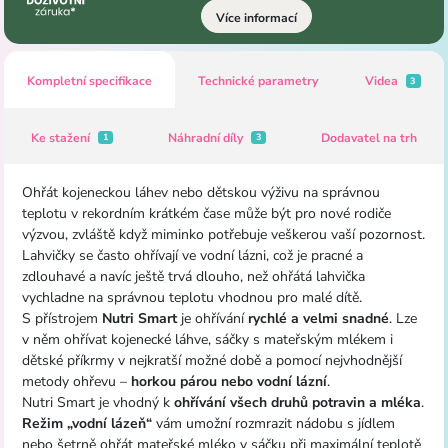
Více informací
Kompletní specifikace
Technické parametry
Videa
3
Ke stažení
Náhradní díly
Dodavatel na trh
1
3
Ohřát kojeneckou láhev nebo dětskou výživu na správnou
teplotu v rekordním krátkém čase může být pro nové rodiče
výzvou, zvláště když miminko potřebuje veškerou vaší pozornost.
Lahvičky se často ohřívají ve vodní lázni, což je pracné a
zdlouhavé a navíc ještě trvá dlouho, než ohřátá lahvička
vychladne na správnou teplotu vhodnou pro malé dítě.
S přístrojem
Nutri Smart
je ohřívání
rychlé a velmi snadné
. Lze
v něm ohřívat kojenecké láhve, sáčky s mateřským mlékem i
dětské příkrmy v nejkratší možné době a pomocí nejvhodnější
metody ohřevu –
horkou párou nebo vodní lázní
.
Nutri Smart je vhodný k
ohřívání všech druhů potravin a mléka
.
Režim „vodní lázeň“
vám umožní rozmrazit nádobu s jídlem
nebo šetrně ohřát mateřské mléko v sáčku při maximální teplotě