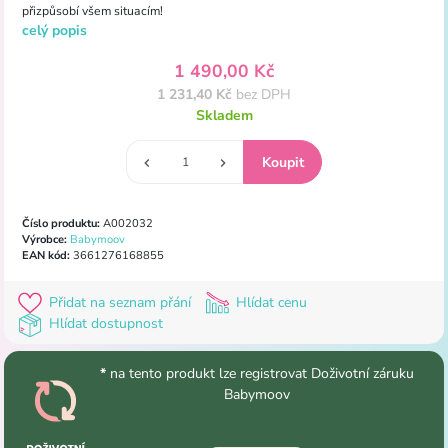
přizpůsobí všem situacím!
celý popis
1 490,00 Kč
1 231,40 Kč
bez DPH
Skladem
Číslo produktu:
A002032
Výrobce:
Babymoov
EAN kód:
3661276168855
Přidat na seznam přání
Hlídat cenu
Hlídat dostupnost
*
na tento produkt lze registrovat Doživotní záruku
Babymoov