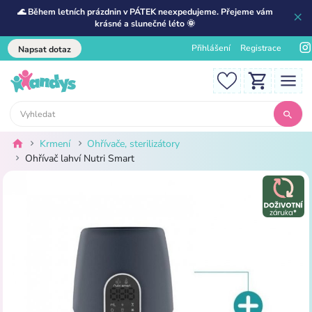
🌊 Během letních prázdnin v PÁTEK neexpedujeme. Přejeme vám
krásné a slunečné léto 🌞
Přihlášení
Registrace
Napsat dotaz
Krmení
Ohřívače, sterilizátory
Ohřívač lahví Nutri Smart