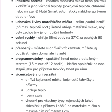
intuitivní ohřívač
- zadáním množství mléka nebo příkrmu
k ohřátí a jeho výchozí teploty (pokojová teplota, chlazené
nebo mrazené) Nutri Smart automaticky nabídne správnou
dobu ohřevu
uchovává živiny mateřského mléka
- režim „vodní lázně“
(při max. teplotě 65°C) šetrně ohřeje mateřské mléko, aby
byly zachovány jeho nutriční hodnoty
velmi rychlý
- ohřeje 65ml vody na 37°C za pouhých 80
sekund
přenosný
- můžete si ohřívač vzít kamkoli, můžete jej
používat nejen doma, ale i v autě
programovatelný
- spuštění ihned nebo s odloženým
startem (15 minut až 12 hodin) - ideální společník na noc,
stejně jako pro přípravu lahvičky hned po ránu
víceúčelový a univerzální
ohřívá kojenecké mléko, kojenecké lahvičky a
příkrmy
udržuje teplo
rozmrazuje
vhodný pro všechny typy kojeneckých lahví,
skleniček s příkrmy i sáčků na mateřské mléko s
maximálním průměrem 8cm