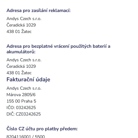
Adresa pro zasílání reklamací:
Andys Czech s.r.o.
Čeradická 1029
438 01 Žatec
Adresa pro bezplatné vrácení použitých baterií a
akumulátorů:
Andys Czech s.r.o.
Čeradická 1029
438 01 Žatec
Fakturační údaje
Andys Czech s.r.o.
Márova 2805/6
155 00 Praha 5
IČO: 03242625
DIČ: CZ03242625
Číslo CZ účtu pro platby předem:
8204116001 / 5500