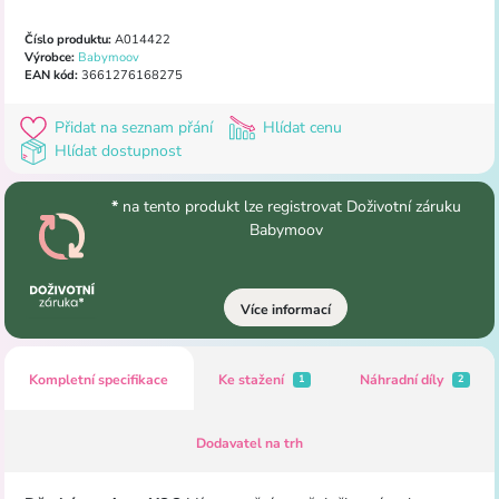
Číslo produktu:
A014422
Výrobce:
Babymoov
EAN kód:
3661276168275
Přidat na seznam přání
Hlídat cenu
Hlídat dostupnost
*
na tento produkt lze registrovat Doživotní záruku
Babymoov
Více informací
Kompletní specifikace
Ke stažení
Náhradní díly
1
2
Dodavatel na trh