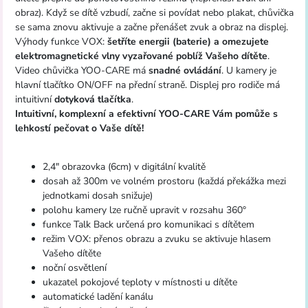
obraz). Když se dítě vzbudí, začne si povídat nebo plakat, chůvička
se sama znovu aktivuje a začne přenášet zvuk a obraz na displej.
Výhody funkce VOX:
šetříte energii (baterie) a omezujete
elektromagnetické vlny vyzařované poblíž Vašeho dítěte
.
Video chůvička YOO-CARE má
snadné ovládání
. U kamery je
hlavní tlačítko ON/OFF na přední straně. Displej pro rodiče má
intuitivní
dotyková tlačítka
.
Intuitivní, komplexní a efektivní YOO-CARE Vám pomůže s
lehkostí pečovat o Vaše dítě!
2,4" obrazovka (6cm) v digitální kvalitě
dosah až 300m ve volném prostoru (každá překážka mezi
jednotkami dosah snižuje)
polohu kamery lze ručně upravit v rozsahu 360°
funkce Talk Back určená pro komunikaci s dítětem
režim VOX: přenos obrazu a zvuku se aktivuje hlasem
Vašeho dítěte
noční osvětlení
ukazatel pokojové teploty v místnosti u dítěte
automatické ladění kanálu