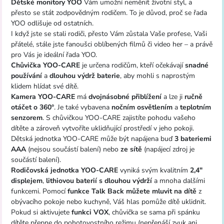
Dětské monitory YOO
Vám umožní neměnit životní styl, a
přesto se stát zodpovědným rodičem. To je důvod, proč se řada
YOO odlišuje od ostatních.
I když jste se stali rodiči, přesto Vám zůstala Vaše profese, Vaši
přátelé, stále jste fanoušci oblíbených filmů či video her – a právě
pro Vás je ideální řada YOO.
Chůvička YOO-CARE
je určena rodičům, kteří očekávají
snadné
používání
a
dlouhou výdrž baterie
, aby mohli s naprostým
klidem hlídat své dítě.
Kamera
YOO-CARE
má
dvojnásobné přiblížení
a lze ji
ručně
otáčet o 360°
. Je také vybavena
nočním osvětlením
a
teplotním
senzorem
. S chůvičkou YOO-CARE zajistíte pohodu vašeho
dítěte a zároveň vytvoříte uklidňující prostředí v jeho pokoji.
Dětská jednotka YOO-CARE může být napájena buď
3 bateriemi
AAA
(nejsou součástí balení) nebo
ze sítě
(napájecí zdroj je
součástí balení).
Rodičovská jednotka YOO-CARE
vyniká svým kvalitním
2,4"
displejem
,
lithiovou baterií s dlouhou výdrží
a mnoha dalšími
funkcemi. Pomocí
funkce Talk Back můžete mluvit na dítě
z
obývacího pokoje nebo kuchyně, Váš hlas pomůže dítě uklidnit.
Pokud si aktivujete
funkci VOX
, chůvička se sama při spánku
dítěte přepne do pohotovostního režimu (nepřenáší zvuk ani