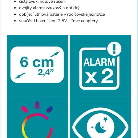
čistý zvuk, nulové rušení
dvojitý alarm: zvukový a optický
dobíjecí lithiová baterie v rodičovské jednotce
součástí balení jsou 2 5V síťové adaptéry