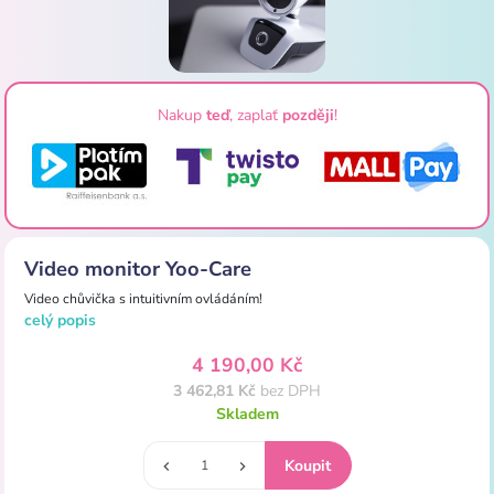
Nakup
teď
, zaplať
později
!
Video monitor Yoo-Care
Video chůvička s intuitivním ovládáním!
celý popis
4 190,00 Kč
3 462,81 Kč
bez DPH
Skladem