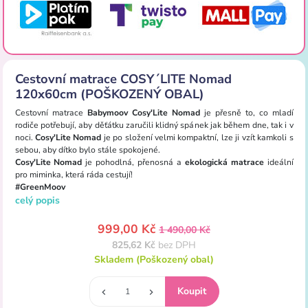
Cestovní matrace COSY´LITE Nomad
120x60cm (POŠKOZENÝ OBAL)
Cestovní matrace
Babymoov Cosy'Lite Nomad
je přesně to, co mladí
rodiče potřebují, aby děťátku zaručili klidný spánek jak během dne, tak i v
noci.
Cosy'Lite Nomad
je po složení velmi kompaktní, lze ji vzít kamkoli s
sebou, aby dítko bylo stále spokojené.
Cosy'Lite Nomad
je pohodlná, přenosná a
ekologická matrace
ideální
pro miminka, která ráda cestují!
#GreenMoov
celý popis
999,00 Kč
1 490,00 Kč
825,62 Kč
bez DPH
Skladem (Poškozený obal)