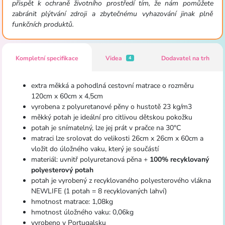
přispět k ochraně životního prostředí tím, že nám pomůžete
zabránit plýtvání zdroji a zbytečnému vyhazování jinak plně
funkčních produktů.
Kompletní specifikace
Videa
Dodavatel na trh
4
extra měkká a pohodlná cestovní matrace o rozměru
120cm x 60cm x 4,5cm
vyrobena z polyuretanové pěny o hustotě 23 kg/m3
měkký potah je ideální pro citlivou dětskou pokožku
potah je snímatelný, lze jej prát v pračce na 30°C
matraci lze srolovat do velikosti 26cm x 26cm x 60cm a
vložit do úložného vaku, který je součástí
materiál: uvnitř polyuretanová pěna +
100% recyklovaný
polyesterový potah
potah je vyrobený z recyklovaného polyesterového vlákna
NEWLIFE (1 potah = 8 recyklovaných lahví)
hmotnost matrace: 1,08kg
hmotnost úložného vaku: 0,06kg
vyrobeno v Portugalsku