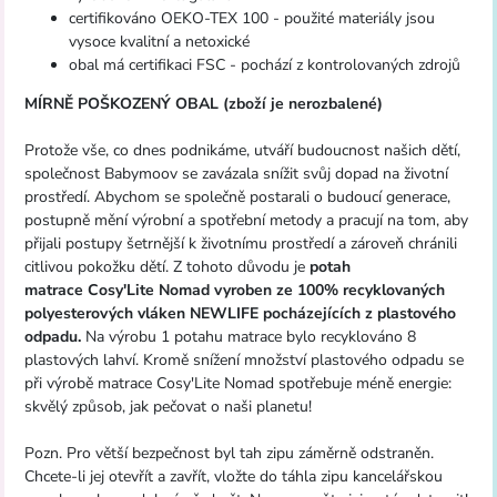
certifikováno OEKO-TEX 100 - použité materiály jsou
vysoce kvalitní a netoxické
obal má certifikaci FSC - pochází z kontrolovaných zdrojů
MÍRNĚ POŠKOZENÝ OBAL (zboží je nerozbalené)
Protože vše, co dnes podnikáme, utváří budoucnost našich dětí,
společnost Babymoov se zavázala snížit svůj dopad na životní
prostředí. Abychom se společně postarali o budoucí generace,
postupně mění výrobní a spotřební metody a pracují na tom, aby
přijali postupy šetrnější k životnímu prostředí a zároveň chránili
citlivou pokožku dětí. Z tohoto důvodu je
potah
matrace
Cosy'Lite Nomad
vyroben ze 100% recyklovaných
polyesterových vláken NEWLIFE pocházejících z plastového
odpadu.
Na výrobu 1 potahu matrace bylo recyklováno 8
plastových lahví. Kromě snížení množství plastového odpadu se
při výrobě matrace Cosy'Lite Nomad spotřebuje méně energie:
skvělý způsob, jak pečovat o naši planetu!
Pozn.
Pro větší bezpečnost byl tah zipu záměrně odstraněn.
Chcete-li jej otevřít a zavřít, vložte do táhla zipu kancelářskou