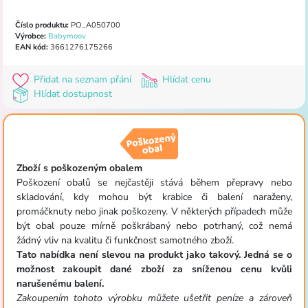
Číslo produktu:
PO_A050700
Výrobce:
Babymoov
EAN kód:
3661276175266
Přidat na seznam přání
Hlídat cenu
Hlídat dostupnost
Zboží s poškozeným obalem
Poškození obalů se nejčastěji stává během přepravy nebo
skladování, kdy mohou být krabice či balení naraženy,
promáčknuty nebo jinak poškozeny. V některých případech může
být obal pouze mírně poškrábaný nebo potrhaný, což nemá
žádný vliv na kvalitu či funkčnost samotného zboží.
Tato nabídka není slevou na produkt jako takový. Jedná se o
možnost zakoupit dané zboží za sníženou cenu kvůli
narušenému balení.
Zakoupením tohoto výrobku můžete ušetřit peníze a zároveň