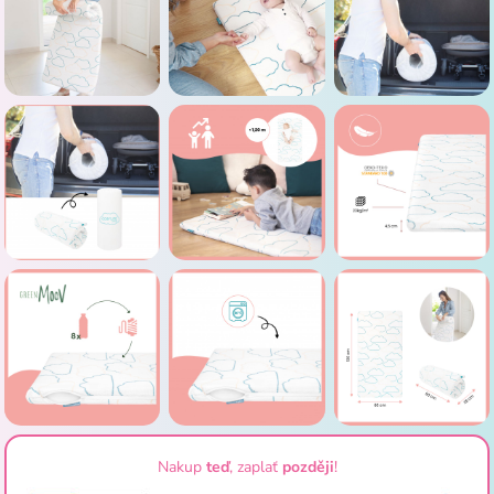
Nakup
teď
, zaplať
později
!