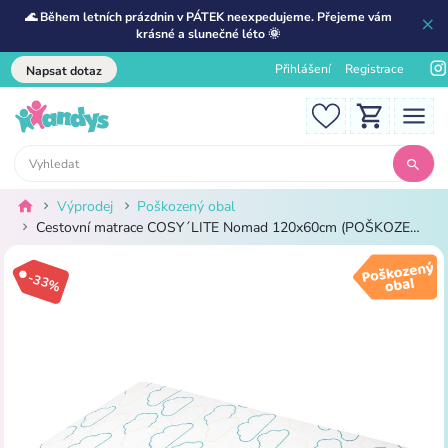
🌊 Během letních prázdnin v PÁTEK neexpedujeme. Přejeme vám
krásné a slunečné léto 🌞
Přihlášení
Registrace
Napsat dotaz
Výprodej
Poškozený obal
Cestovní matrace COSY´LITE Nomad 120x60cm (POŠKOZENÝ OBAL)
-33%