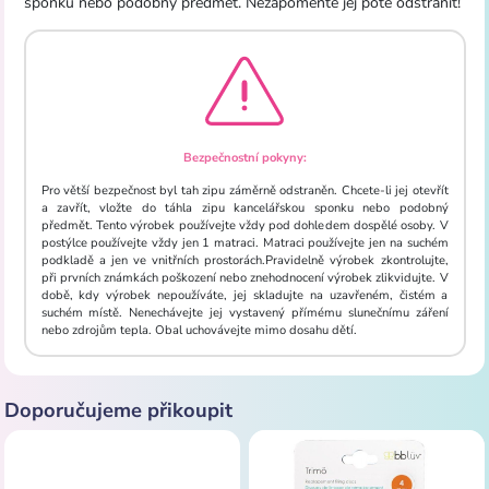
sponku nebo podobný předmět. Nezapomeňte jej poté odstranit!
Bezpečnostní pokyny:
Pro větší bezpečnost byl tah zipu záměrně odstraněn. Chcete-li jej otevřít
a zavřít, vložte do táhla zipu kancelářskou sponku nebo podobný
předmět. Tento výrobek používejte vždy pod dohledem dospělé osoby. V
postýlce používejte vždy jen 1 matraci. Matraci používejte jen na suchém
podkladě a jen ve vnitřních prostorách.Pravidelně výrobek zkontrolujte,
při prvních známkách poškození nebo znehodnocení výrobek zlikvidujte. V
době, kdy výrobek nepoužíváte, jej skladujte na uzavřeném, čistém a
suchém místě. Nenechávejte jej vystavený přímému slunečnímu záření
nebo zdrojům tepla. Obal uchovávejte mimo dosahu dětí.
Doporučujeme přikoupit