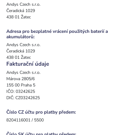
Andys Czech s.r.o.
Čeradická 1029
438 01 Žatec
Adresa pro bezplatné vrácení použitých baterií a
akumulátorů:
Andys Czech s.r.o.
Čeradická 1029
438 01 Žatec
Fakturační údaje
Andys Czech s.r.o.
Márova 2805/6
155 00 Praha 5
IČO: 03242625
DIČ: CZ03242625
Číslo CZ účtu pro platby předem:
8204116001 / 5500
Číslo SK účtu pro platby předem: