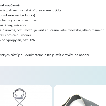
vat
současně
závislosti na množství připravovaného jídla
00ml mixovací jednotka)
 textury a zachování živin
luštěniny, rýži apod.
a 2 úrovně, což umožňuje vařit současně větší množství jídla či různé d
ak i pro celou rodinu
% polypropylen, bez BPA
m
rických částí jsou odnímatelné a lze je mýt v myčce na nádobí