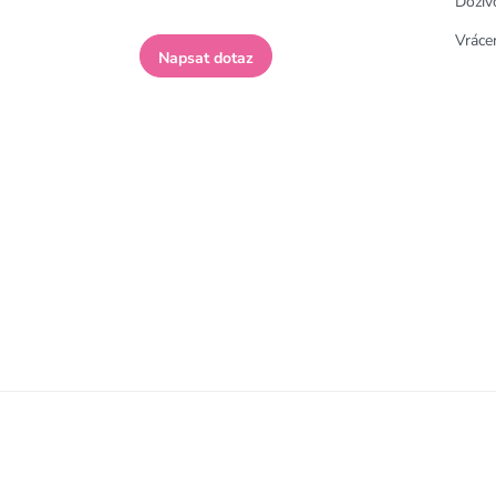
Doživ
Vrácen
Napsat dotaz