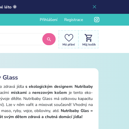
é léto 🌞
Přihlášení
Registrace
Má přání
Můj košík
y Glass
o zdravá jídla
s ekologickým designem
:
Nutribaby
vacími
miskami
a
nerezovým košem
je tento eko-
vývoje dítěte. Nutribaby Glass má celkovou kapacitu
í). Lze v něm vařit a mixovat současně! Vhodný na
maso, ryby, vejce, obiloviny, atd.
Nutribaby Glas =
řát svým dětem zdravá a chutná domácí jídla!