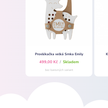
Provlékačka velká Srnka Emily
K
499,00 Kč
/
Skladem
bez barevných variant