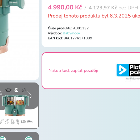
4 990,00 Kč
/
4 123,97 Kč
bez DPH
Prodej tohoto produktu byl 6.3.2025 uk
Číslo produktu:
A001132
Výrobce:
Babymoov
EAN kód:
3661276171039
Nakup
teď
, zaplať
později
!