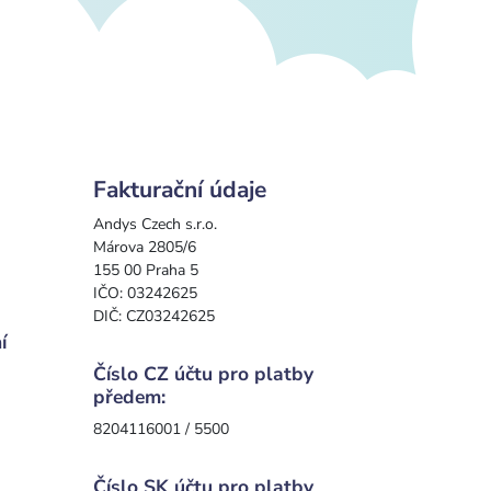
Fakturační údaje
Andys Czech s.r.o.
Márova 2805/6
155 00 Praha 5
IČO: 03242625
DIČ: CZ03242625
í
Číslo CZ účtu pro platby
předem:
8204116001 / 5500
Číslo SK účtu pro platby