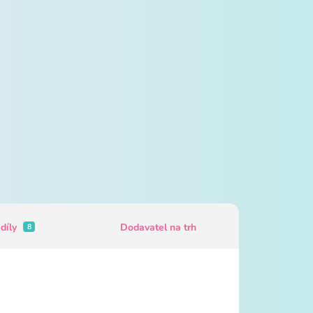
 díly
Dodavatel na trh
8