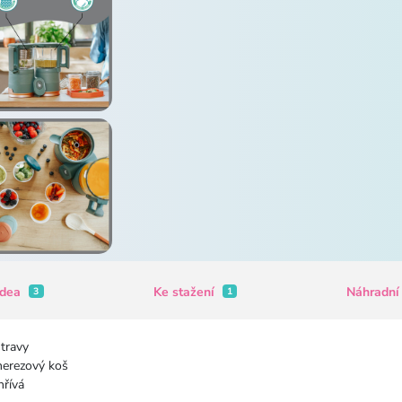
idea
Ke stažení
Náhradní
3
1
stravy
nerezový koš
hřívá