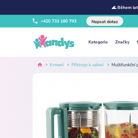
🌊 Během let
+420 733 180 793
Napsat dotaz
Kategorie
Značky
Krmení
Přístroje k vaření
Multifunkční 