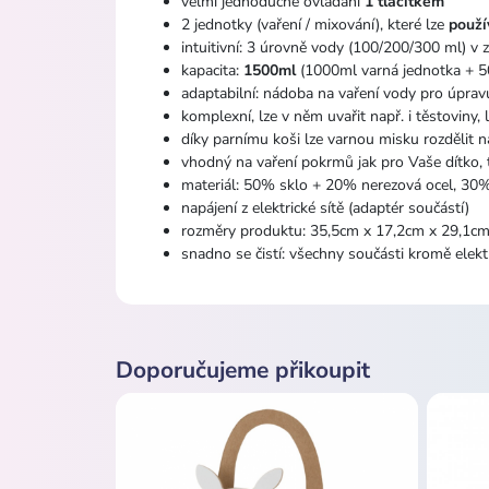
velmi jednoduché ovládání
1 tlačítkem
2 jednotky (vaření / mixování), které lze
použí
intuitivní: 3 úrovně vody (100/200/300 ml) v 
kapacita:
1500ml
(1000ml varná jednotka + 5
adaptabilní: nádoba na vaření vody pro úpravu
komplexní, lze v něm uvařit např. i těstoviny, 
díky parnímu koši lze varnou misku rozdělit n
vhodný na vaření pokrmů jak pro Vaše dítko, t
materiál: 50% sklo + 20% nerezová ocel, 30
napájení z elektrické sítě (adaptér součástí)
rozměry produktu: 35,5cm x 17,2cm x 29,1c
snadno se čistí: všechny součásti kromě elekt
Doporučujeme přikoupit