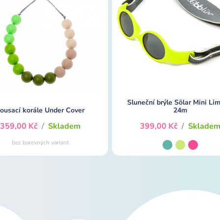
Sluneční brýle Sölar Mini Li
ousací korále Under Cover
24m
359,00 Kč
/
Skladem
399,00 Kč
/
Sklade
bez barevných variant