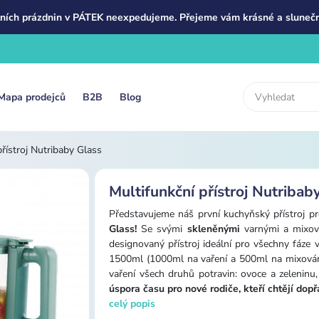
ních prázdnin v PÁTEK neexpedujeme. Přejeme vám krásné a slunečn
Mapa prodejců
B2B
Blog
přístroj Nutribaby Glass
Multifunkční přístroj Nutribab
Představujeme náš první kuchyňský přístroj pr
Glass!
Se svými
skleněnými
varnými a mixo
designovaný přístroj ideální pro všechny fáze 
1500ml (1000ml na vaření a 500ml na mixován
vaření všech druhů potravin: ovoce a zeleninu, 
úspora času pro nové rodiče, kteří chtějí dop
celý popis