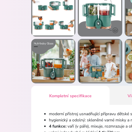
Kompletní specifikace
V
moderní přístroj usnadňující přípravu dětské 
hygienický a odolný:
skleněné varné misky a 
4 funkce:
vaří (v páře), mixuje, rozmrazuje a o