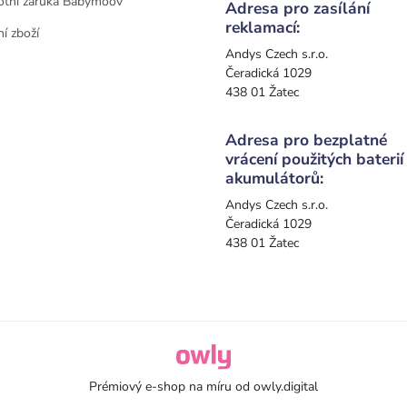
otní záruka Babymoov
Adresa pro zasílání
reklamací:
í zboží
Andys Czech s.r.o.
Čeradická 1029
438 01 Žatec
Adresa pro bezplatné
vrácení použitých baterií
akumulátorů:
Andys Czech s.r.o.
Čeradická 1029
438 01 Žatec
owly.digital - Logo
Prémiový e-shop na míru od
owly.digital