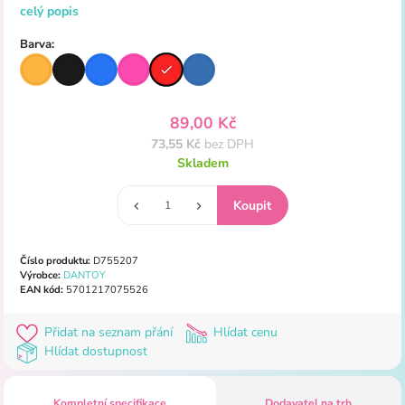
celý popis
Barva:
89,00 Kč
73,55 Kč
bez DPH
Skladem
Číslo produktu:
D755207
Výrobce:
DANTOY
EAN kód:
5701217075526
Přidat na seznam přání
Hlídat cenu
Hlídat dostupnost
Kompletní specifikace
Dodavatel na trh