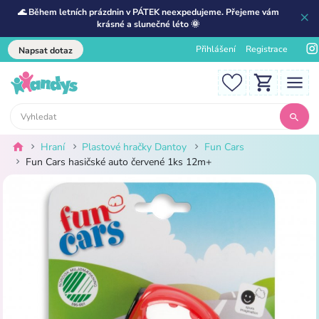
🌊 Během letních prázdnin v PÁTEK neexpedujeme. Přejeme vám
krásné a slunečné léto 🌞
Přihlášení
Registrace
Napsat dotaz
Hraní
Plastové hračky Dantoy
Fun Cars
Fun Cars hasičské auto červené 1ks 12m+