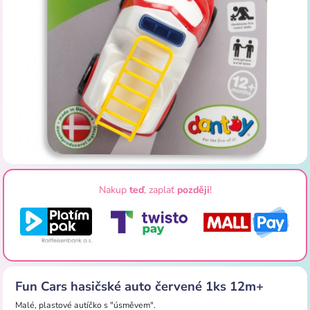
Nakup
teď
, zaplať
později
!
Fun Cars hasičské auto červené 1ks 12m+
Malé, plastové autíčko s "úsměvem".