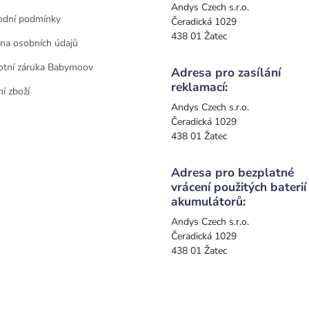
Andys Czech s.r.o.
dní podmínky
Čeradická 1029
438 01 Žatec
na osobních údajů
otní záruka Babymoov
Adresa pro zasílání
reklamací:
í zboží
Andys Czech s.r.o.
Čeradická 1029
438 01 Žatec
Adresa pro bezplatné
vrácení použitých baterií
akumulátorů:
Andys Czech s.r.o.
Čeradická 1029
438 01 Žatec