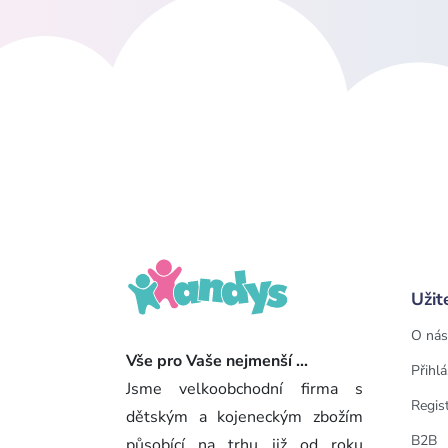
Užit
O nás
Vše pro Vaše nejmenší ...
Přihlá
Jsme velkoobchodní firma s
Regis
dětským a kojeneckým zbožím
B2B
působící na trhu již od roku