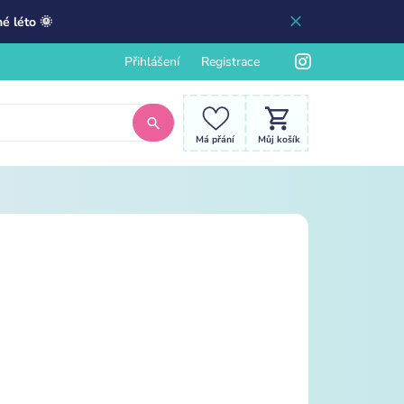
é léto 🌞
Přihlášení
Registrace
Má přání
Můj košík