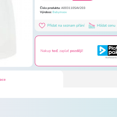
Číslo produktu:
A003110SAV203
Výrobce:
Babymoov
Přidat na seznam přání
Hlídat cenu
Nakup
teď
, zaplať
později
!
kace