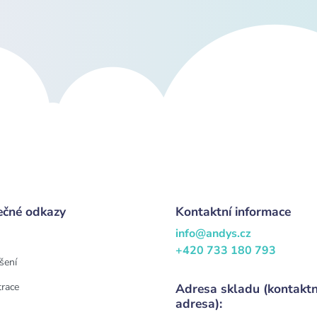
ečné odkazy
Kontaktní informace
info@andys.cz
+420 733 180 793
šení
trace
Adresa skladu (kontaktn
adresa):