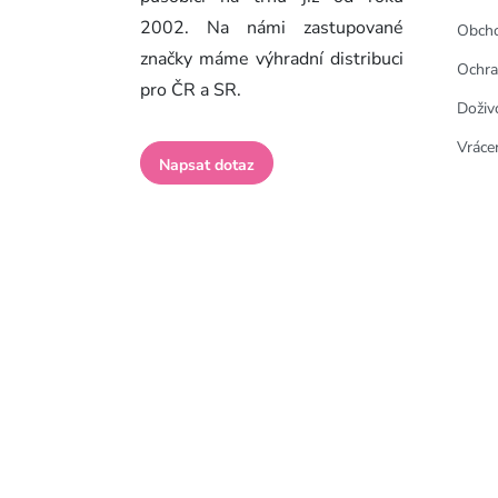
2002. Na námi zastupované
Obcho
značky máme výhradní distribuci
Ochra
pro ČR a SR.
Doživ
Vrácen
Napsat dotaz