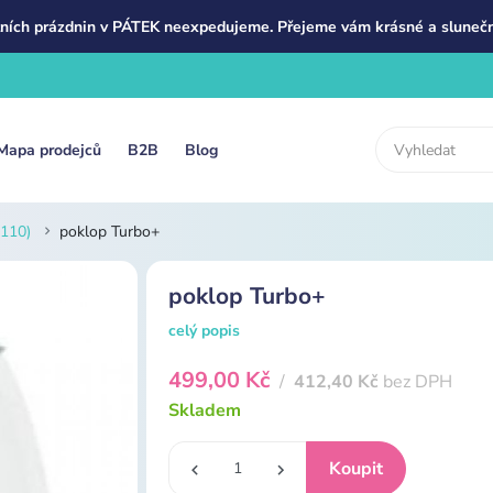
ních prázdnin v PÁTEK neexpedujeme. Přejeme vám krásné a slunečn
Mapa prodejců
B2B
Blog
110)
poklop Turbo+
poklop Turbo+
celý popis
499,00 Kč
/
412,40 Kč
bez DPH
Skladem