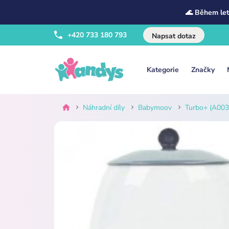
🌊 Během let
+420 733 180 793
Napsat dotaz
Kategorie
Značky
Náhradní díly
Babymoov
Turbo+ (A003