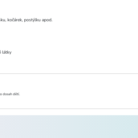
ašku, kočárek, postýlku apod.
é látky
o dosah dětí.