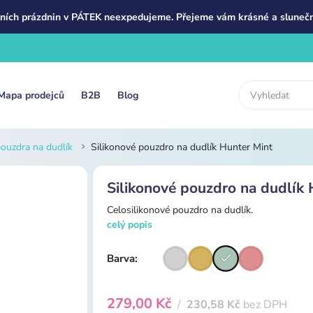
ních prázdnin v PÁTEK neexpedujeme. Přejeme vám krásné a slunečn
Mapa prodejců
B2B
Blog
 pouzdra na dudlík
Silikonové pouzdro na dudlík Hunter Mint
Silikonové pouzdro na dudlík 
Celosilikonové pouzdro na dudlík.
celý popis
Barva:
279,00 Kč
/
230,58 Kč
bez DPH