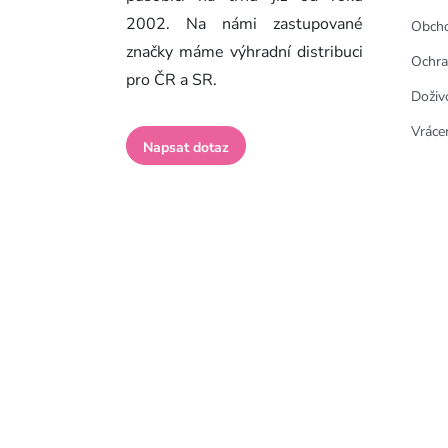
2002. Na námi zastupované
Obcho
značky máme výhradní distribuci
Ochra
pro ČR a SR.
Doživ
Vrácen
Napsat dotaz