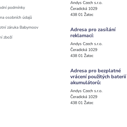
Andys Czech s.r.o.
dní podmínky
Čeradická 1029
438 01 Žatec
na osobních údajů
otní záruka Babymoov
Adresa pro zasílání
reklamací:
í zboží
Andys Czech s.r.o.
Čeradická 1029
438 01 Žatec
Adresa pro bezplatné
vrácení použitých baterií
akumulátorů:
Andys Czech s.r.o.
Čeradická 1029
438 01 Žatec