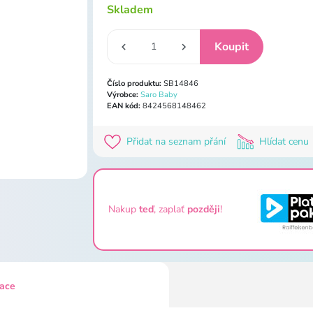
Skladem
Číslo produktu:
SB14846
Výrobce:
Saro Baby
EAN kód:
8424568148462
Přidat na seznam přání
Hlídat cenu
Nakup
teď
, zaplať
později
!
kace