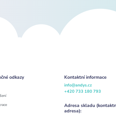
ečné odkazy
Kontaktní informace
info@andys.cz
+420 733 180 793
šení
trace
Adresa skladu (kontaktn
adresa):