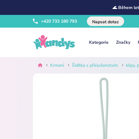
🌊 Během let
+420 733 180 793
Napsat dotaz
Kategorie
Značky
Krmení
Šidítka s příslušenstvím
klipy,