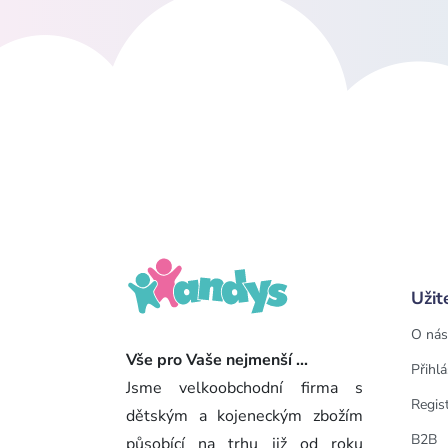
Užit
O nás
Vše pro Vaše nejmenší ...
Přihlá
Jsme velkoobchodní firma s
Regis
dětským a kojeneckým zbožím
B2B
působící na trhu již od roku