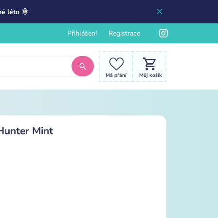
é léto 🌞
Přihlášení
Registrace
Má přání
Můj košík
Hunter Mint