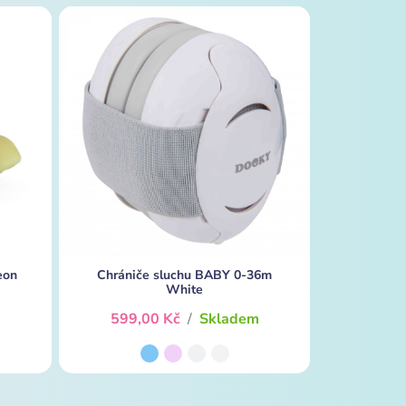
eon
Chrániče sluchu BABY 0-36m
White
m
599,00 Kč
/
Skladem