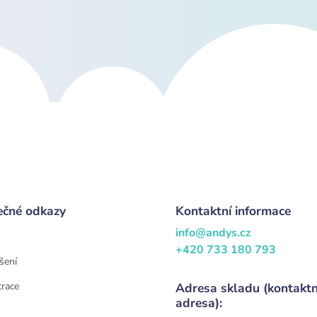
ečné odkazy
Kontaktní informace
info@andys.cz
+420 733 180 793
šení
trace
Adresa skladu (kontaktn
adresa):