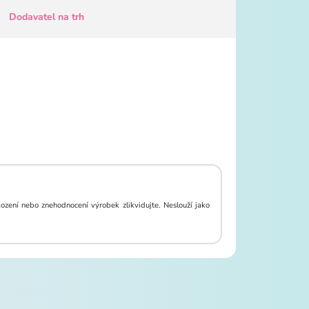
Dodavatel na trh
zení nebo znehodnocení výrobek zlikvidujte. Neslouží jako