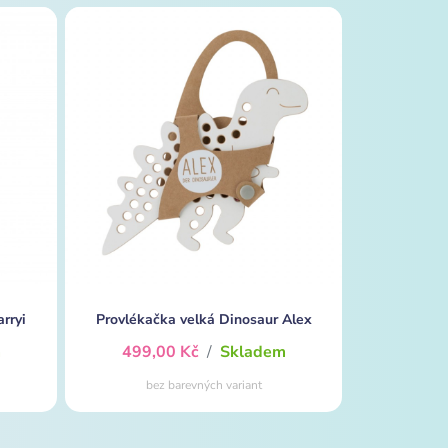
rryi
Provlékačka velká Dinosaur Alex
m
499,00 Kč
/
Skladem
bez barevných variant