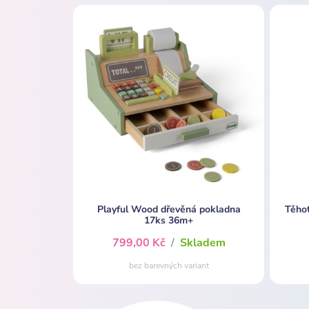
Playful Wood dřevěná pokladna
Těho
17ks 36m+
799,00 Kč
/
Skladem
bez barevných variant