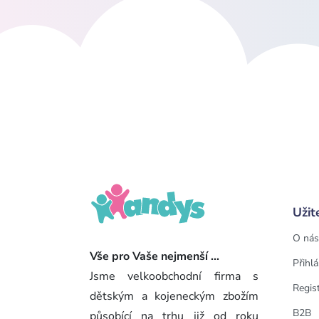
Užit
O nás
Vše pro Vaše nejmenší ...
Přihlá
Jsme velkoobchodní firma s
Regis
dětským a kojeneckým zbožím
B2B
působící na trhu již od roku