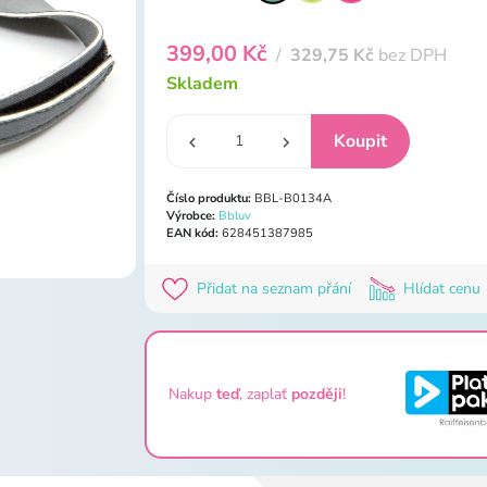
399,00 Kč
/
329,75 Kč
bez DPH
Skladem
Číslo produktu:
BBL-B0134A
Výrobce:
Bbluv
EAN kód:
628451387985
Přidat na seznam přání
Hlídat cenu
Nakup
teď
, zaplať
později
!