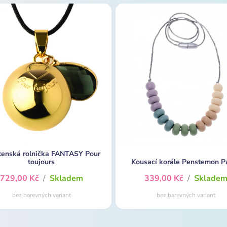
tenská rolnička FANTASY Pour
toujours
Kousací korále Penstemon Pa
729,00 Kč
/
Skladem
339,00 Kč
/
Sklade
bez barevných variant
bez barevných variant