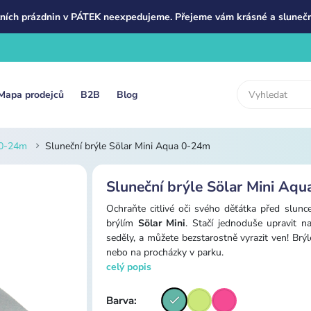
ních prázdnin v PÁTEK neexpedujeme. Přejeme vám krásné a slunečn
Mapa prodejců
B2B
Blog
 0-24m
Sluneční brýle Sölar Mini Aqua 0-24m
Sluneční brýle Sölar Mini Aq
Ochraňte citlivé oči svého děťátka před slu
brýlím
Sölar Mini
. Stačí jednoduše upravit n
seděly, a můžete bezstarostně vyrazit ven! Brý
nebo na procházky v parku.
celý popis
Barva: