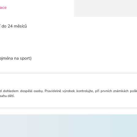
kace
ní do 24 měsíců
zejména na sport)
d dohledem dospělé osoby. Pravidelně výrobek kontrolujte, při prvních známkách poško
ahu dětí.