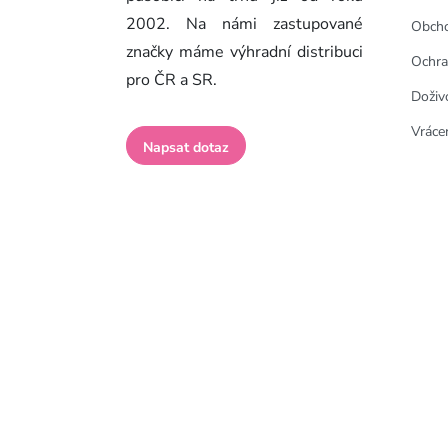
2002. Na námi zastupované
Obcho
značky máme výhradní distribuci
Ochra
pro ČR a SR.
Doživ
Vrácen
Napsat dotaz