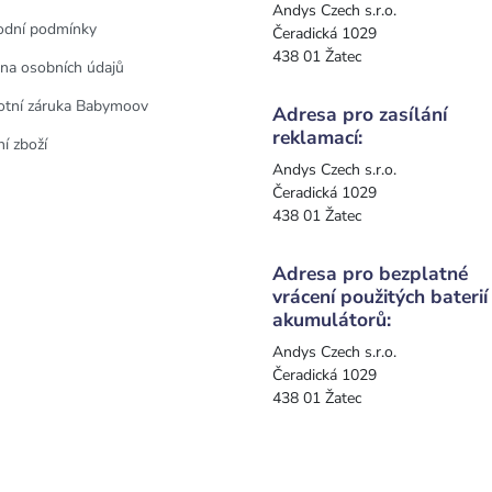
Andys Czech s.r.o.
dní podmínky
Čeradická 1029
438 01 Žatec
na osobních údajů
otní záruka Babymoov
Adresa pro zasílání
reklamací:
í zboží
Andys Czech s.r.o.
Čeradická 1029
438 01 Žatec
Adresa pro bezplatné
vrácení použitých baterií
akumulátorů:
Andys Czech s.r.o.
Čeradická 1029
438 01 Žatec