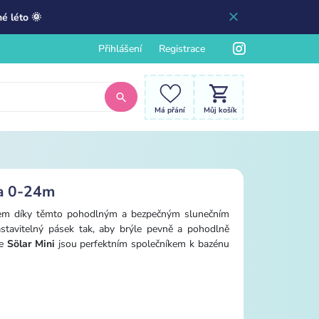
é léto 🌞
Přihlášení
Registrace
Má přání
Můj košík
ua 0-24m
ncem díky těmto pohodlným a bezpečným slunečním
astavitelný pásek tak, aby brýle pevně a pohodlně
le
Sölar Mini
jsou perfektním společníkem k bazénu