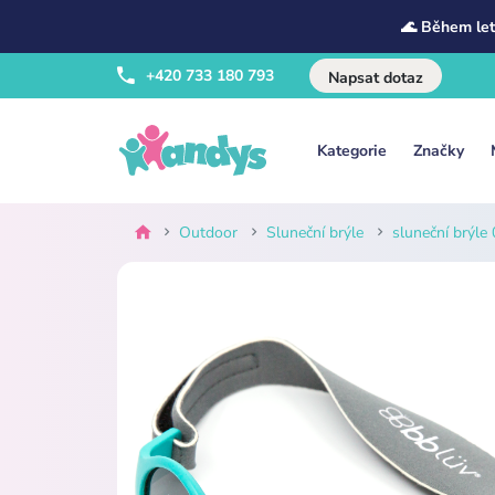
🌊 Během let
+420 733 180 793
Napsat dotaz
Kategorie
Značky
Outdoor
Sluneční brýle
sluneční brýle