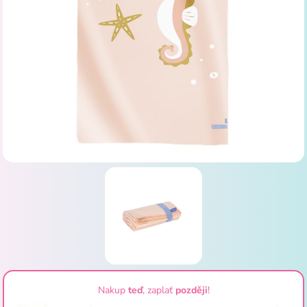
Nakup
teď
, zaplať
později
!