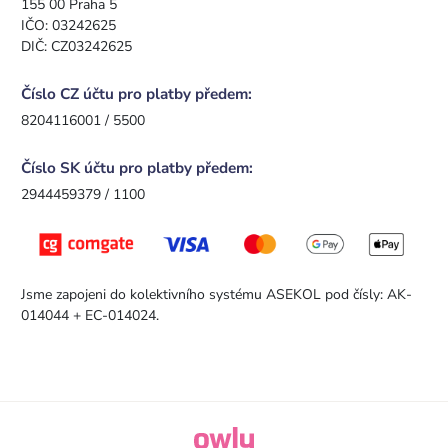
155 00 Praha 5
IČO: 03242625
DIČ: CZ03242625
Číslo CZ účtu pro platby předem:
8204116001 / 5500
Číslo SK účtu pro platby předem:
2944459379 / 1100
Jsme zapojeni do kolektivního systému ASEKOL pod čísly: AK-
014044 + EC-014024.
owly.digital - Logo