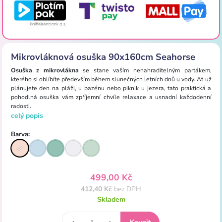
Mikrovláknová osuška 90x160cm Seahorse
Osuška z mikrovlákna
se stane vaším nenahraditelným parťákem,
kterého si oblíbíte především během slunečných letních dnů u vody. Ať už
plánujete den na pláži, u bazénu nebo piknik u jezera, tato praktická a
pohodlná osuška vám zpříjemní chvíle relaxace a usnadní každodenní
radosti.
celý popis
Barva:
499,00 Kč
412,40 Kč
bez DPH
Skladem