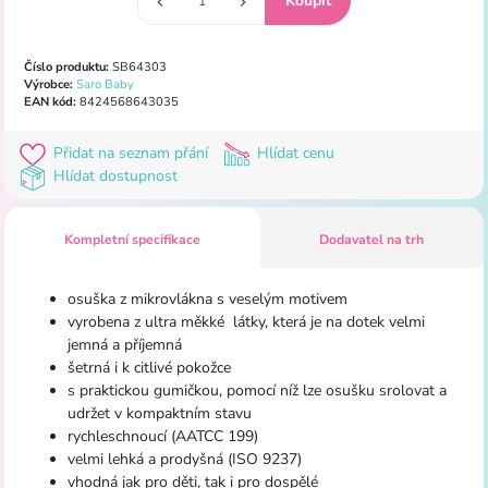
Číslo produktu:
SB64303
Výrobce:
Saro Baby
EAN kód:
8424568643035
Přidat na seznam přání
Hlídat cenu
Hlídat dostupnost
Kompletní specifikace
Dodavatel na trh
osuška z mikrovlákna s veselým motivem
vyrobena z ultra měkké látky, která je na dotek velmi
jemná a příjemná
šetrná i k citlivé pokožce
s praktickou gumičkou, pomocí níž lze osušku srolovat a
udržet v kompaktním stavu
rychleschnoucí (AATCC 199)
velmi lehká a prodyšná (ISO 9237)
vhodná jak pro děti, tak i pro dospělé