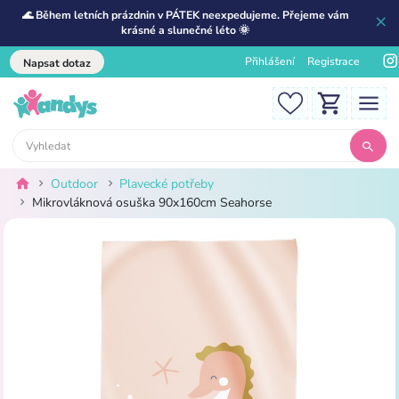
🌊 Během letních prázdnin v PÁTEK neexpedujeme. Přejeme vám
krásné a slunečné léto 🌞
Přihlášení
Registrace
Napsat dotaz
Outdoor
Plavecké potřeby
Mikrovláknová osuška 90x160cm Seahorse