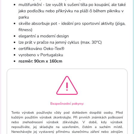
multifunkční - lze využít k sušení těla po koupání, ale také
jako podložku nebo přikrývku na pláži či během pikniku v
parku
skvěle absorbuje pot - ideální pro sportovní aktivity (jóga,
fitness)
elegantní a moderní design
lze prát v pračce na jemný cyklus (max. 30°C)
certifikováno Oeko-Tex®
vyrobeno v Portugalsku
rozměr: 90cm x 160cm
Bezpečnostní pokyny:
Tento výrobek používejte vždy pod dohledem dospělé osoby. Před
každým použitím výrobek zkontrolujte. Při prvních známkách poškození
nebo znehodnocení výrobek zlikvidujte. V době, kdy výrobek
nepoužíváte, jej skladujte na uzavřeném, čistém a suchém místě.
Nenechávejte jej vystavený přímému slunečnímu záření nebo zdrojům