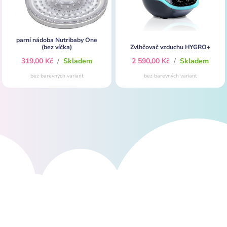
parní nádoba Nutribaby One
(bez víčka)
Zvlhčovač vzduchu HYGRO+
319,00 Kč
/
Skladem
2 590,00 Kč
/
Skladem
bez barevných variant
bez barevných variant