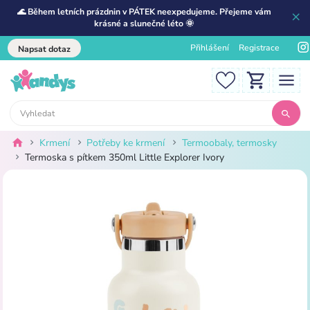
🌊 Během letních prázdnin v PÁTEK neexpedujeme. Přejeme vám
krásné a slunečné léto 🌞
Přihlášení
Registrace
Napsat dotaz
Krmení
Potřeby ke krmení
Termoobaly, termosky
Termoska s pítkem 350ml Little Explorer Ivory