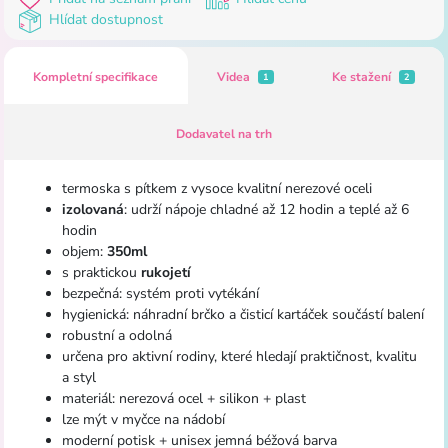
Hlídat dostupnost
Kompletní specifikace
Videa
Ke stažení
1
2
Dodavatel na trh
termoska s pítkem z vysoce kvalitní nerezové oceli
izolovaná
: udrží nápoje chladné až 12 hodin a teplé až 6
hodin
objem:
350ml
s praktickou
rukojetí
bezpečná: systém proti vytékání
hygienická: náhradní brčko a čisticí kartáček součástí balení
robustní a odolná
určena pro aktivní rodiny, které hledají praktičnost, kvalitu
a styl
materiál: nerezová ocel + silikon + plast
lze mýt v myčce na nádobí
moderní potisk + unisex jemná béžová barva