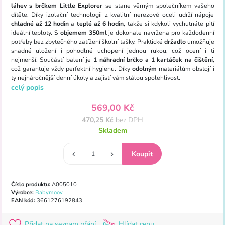
láhev s brčkem
Little Explorer
se stane věrným společníkem vašeho
dítěte. Díky izolační technologii z kvalitní nerezové oceli udrží nápoje
chladné až 12 hodin
a
teplé až 6 hodin
, takže si kdykoli vychutnáte pití
ideální teploty. S
objemem 350ml
je dokonale navržena pro každodenní
potřeby bez zbytečného zatížení školní tašky. Praktické
držadlo
umožňuje
snadné uložení i pohodlné uchopení jednou rukou, což ocení i ti
nejmenší. Součástí balení je
1 náhradní brčko a 1 kartáček na čištění
,
což garantuje vždy perfektní hygienu. Díky
odolným
materiálům obstojí i
ty nejnáročnější denní úkoly a zajistí vám stálou spolehlivost.
celý popis
569,00 Kč
470,25 Kč
bez DPH
Skladem
Číslo produktu:
A005010
Výrobce:
Babymoov
EAN kód:
3661276192843
Přidat na seznam přání
Hlídat cenu