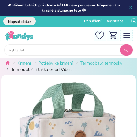
🌊 Během letních prázdnin v PÁTEK neexpedujeme. Přejeme vám
krásné a slunečné léto 🌞
Přihlášení
Registrace
Napsat dotaz
Krmení
Potřeby ke krmení
Termoobaly, termosky
Termoizolační taška Good Vibes