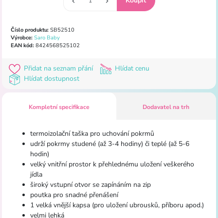
Číslo produktu:
SB52510
Výrobce:
Saro Baby
EAN kód:
8424568525102
Přidat na seznam přání
Hlídat cenu
Hlídat dostupnost
Kompletní specifikace
Dodavatel na trh
termoizolační taška pro uchování pokrmů
udrží pokrmy studené (až 3-4 hodiny) či teplé (až 5-6
hodin)
velký vnitřní prostor k přehlednému uložení veškerého
jídla
široký vstupní otvor se zapínáním na zip
poutka pro snadné přenášení
1 velká vnější kapsa (pro uložení ubrousků, příboru apod.)
velmi lehká