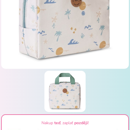
Nakup
teď
, zaplať
později
!