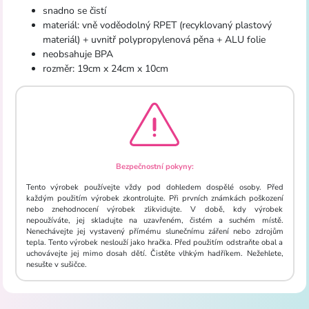
snadno se čistí
materiál: vně voděodolný RPET (recyklovaný plastový
materiál) + uvnitř polypropylenová pěna + ALU folie
neobsahuje BPA
rozměr: 19cm x 24cm x 10cm
Bezpečnostní pokyny:
Tento výrobek používejte vždy pod dohledem dospělé osoby. Před
každým použitím výrobek zkontrolujte. Při prvních známkách poškození
nebo znehodnocení výrobek zlikvidujte. V době, kdy výrobek
nepoužíváte, jej skladujte na uzavřeném, čistém a suchém místě.
Nenechávejte jej vystavený přímému slunečnímu záření nebo zdrojům
tepla. Tento výrobek neslouží jako hračka. Před použitím odstraňte obal a
uchovávejte jej mimo dosah dětí. Čistěte vlhkým hadříkem. Nežehlete,
nesušte v sušičce.