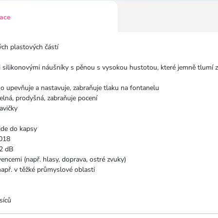
kace
ých plastových částí
 silikonovými náušníky s pěnou s vysokou hustotou, které jemně tlumí
o upevňuje a nastavuje, zabraňuje tlaku na fontanelu
elná, prodyšná, zabraňuje pocení
avičky
ejde do kapsy
018
12 dB
encemi (např. hlasy, doprava, ostré zvuky)
apř. v těžké průmyslové oblasti
síců