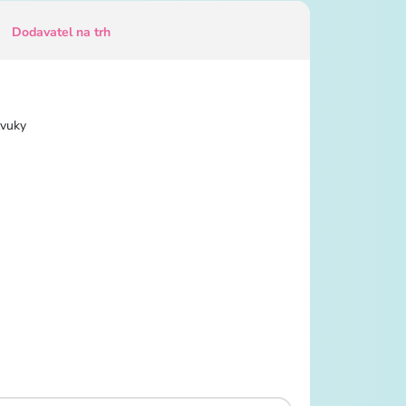
Dodavatel na trh
 zvuky