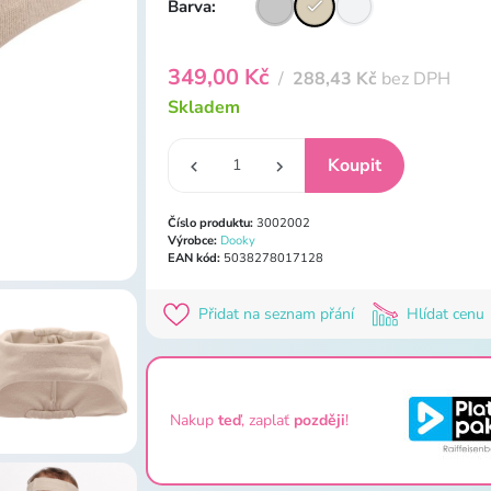
Barva:
349,00 Kč
/
288,43 Kč
bez DPH
Skladem
Číslo produktu:
3002002
Výrobce:
Dooky
EAN kód:
5038278017128
Přidat na seznam přání
Hlídat cenu
Nakup
teď
, zaplať
později
!