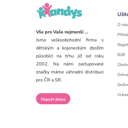
Užit
O nás
Vše pro Vaše nejmenší ...
Přihlá
Jsme velkoobchodní firma s
Regis
dětským a kojeneckým zbožím
B2B
působící na trhu již od roku
2002. Na námi zastupované
Obcho
značky máme výhradní distribuci
Ochra
pro ČR a SR.
Doživ
Vrácen
Napsat dotaz