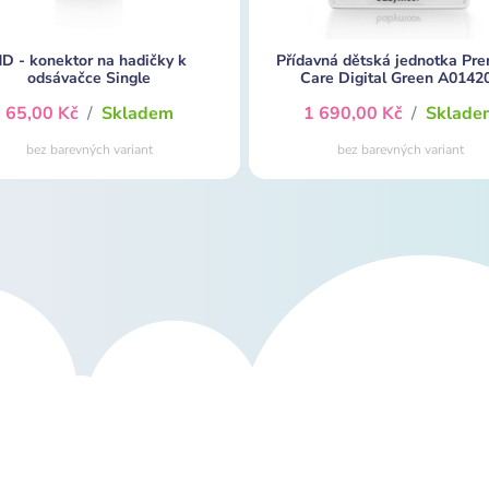
D - konektor na hadičky k
Přídavná dětská jednotka Pr
odsávačce Single
Care Digital Green A0142
65,00 Kč
/
Skladem
1 690,00 Kč
/
Sklade
bez barevných variant
bez barevných variant