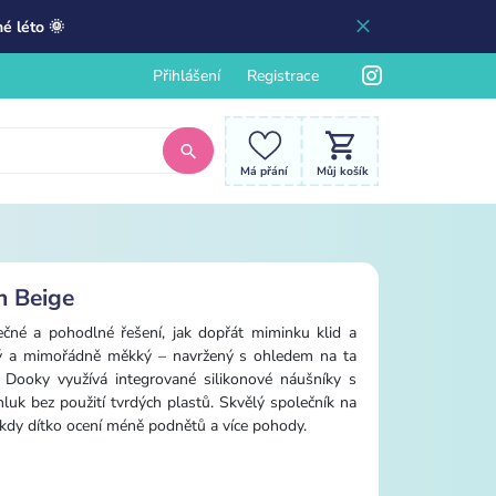
é léto 🌞
Přihlášení
Registrace
Má přání
Můj košík
m Beige
ečné a pohodlné řešení, jak dopřát miminku klid a
telný a mimořádně měkký – navržený s ohledem na ta
ky Dooky využívá integrované silikonové náušníky s
hluk bez použití tvrdých plastů. Skvělý společník na
, kdy dítko ocení méně podnětů a více pohody.