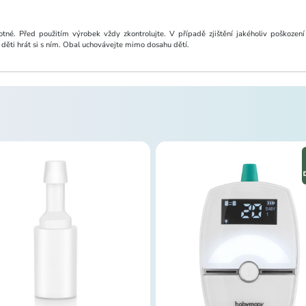
tné. Před použitím výrobek vždy zkontrolujte. V případě zjištění jakéholiv poškoze
děti hrát si s ním. Obal uchovávejte mimo dosahu dětí.