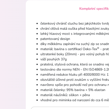
Kompletní specifi
čelenkový chránič sluchu bez jakýchkoliv tvrd
chrání citlivá malá ouška před hlasitými zvuky
lehký hlavový most s integrovanými měkkými
patentovaný design
díky měkkému zapínání na suchý zip se snadn
®
materiál: bavlna s certifikací Oeko-Tex
- prat
ultratenké boky (20mm) - pro volný pohyb hl
váží pouhých 37g
pratelná, stylová ochrana, která se snadno v
testováno dle normy NEN – EN ISO4869-1:2
naměřená redukce hluku při 4000/8000 Hz: 
obzvláště účinné proti zvukům s vyššími frekv
navrženo spíše pro pohodlí než pro ochranu n
materiál čelenky: 95% bavlna + 5% elastan
materiál náušníků: silikon + pěna
vhodné pro miminka od narození do cca 6 mě