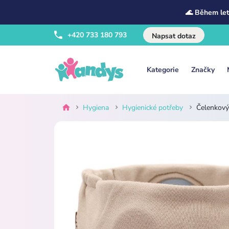
🌊 Během let
+420 733 180 793
Napsat dotaz
Kategorie
Značky
Hygiena
Hygienické potřeby
Čelenkový