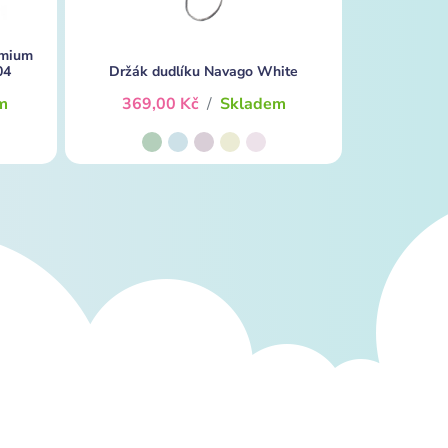
emium
04
Držák dudlíku Navago White
m
369,00 Kč
/
Skladem