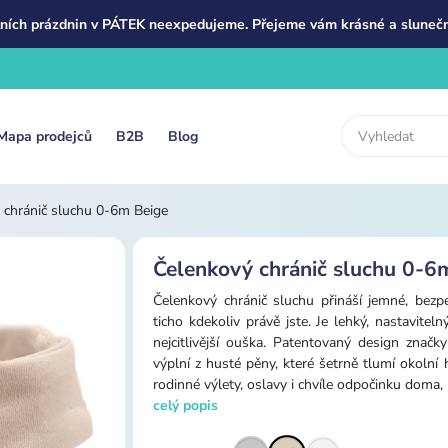
ních prázdnin v PÁTEK neexpedujeme. Přejeme vám krásné a slunečn
Mapa prodejců
B2B
Blog
 chránič sluchu 0-6m Beige
Čelenkový chránič sluchu 0-6
Čelenkový chránič sluchu přináší jemné, bezp
ticho kdekoliv právě jste. Je lehký, nastavi
nejcitlivější ouška. Patentovaný design znač
výplní z husté pěny, které šetrně tlumí okolní 
rodinné výlety, oslavy i chvíle odpočinku doma
celý popis