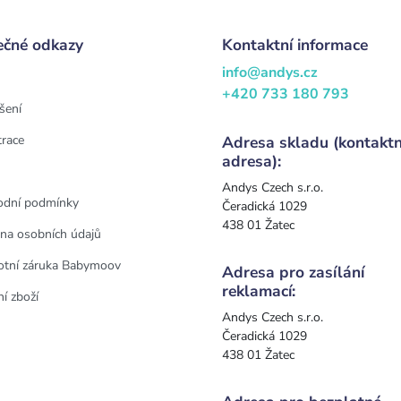
ečné odkazy
Kontaktní informace
info@andys.cz
+420 733 180 793
šení
trace
Adresa skladu (kontaktn
adresa):
Andys Czech s.r.o.
dní podmínky
Čeradická 1029
438 01 Žatec
na osobních údajů
otní záruka Babymoov
Adresa pro zasílání
reklamací:
í zboží
Andys Czech s.r.o.
Čeradická 1029
438 01 Žatec