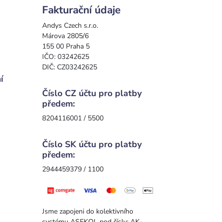
Fakturační údaje
Andys Czech s.r.o.
Márova 2805/6
155 00 Praha 5
IČO: 03242625
DIČ: CZ03242625
í
Číslo CZ účtu pro platby
předem:
8204116001 / 5500
Číslo SK účtu pro platby
předem:
2944459379 / 1100
Jsme zapojeni do kolektivního
systému ASEKOL pod čísly: AK-