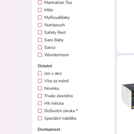
Manhattan Toy
Milin
MyRoyalBaby
Nutripouch
Safety Rest
Saro Baby
Sassy
Wondermom
Ostatní
Jen v akci
Více za méně
Novinky
Trvale zlevněno
Hit měsíce
Doživotní záruka *
Speciální nabídka
Dostupnost