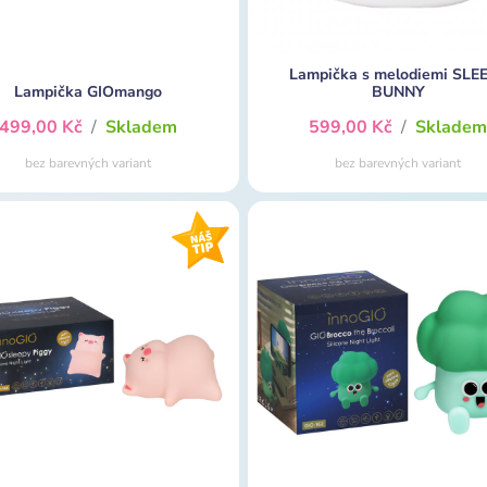
Lampička s melodiemi SLE
Lampička GIOmango
BUNNY
499,00 Kč
/
Skladem
599,00 Kč
/
Sklade
bez barevných variant
bez barevných variant