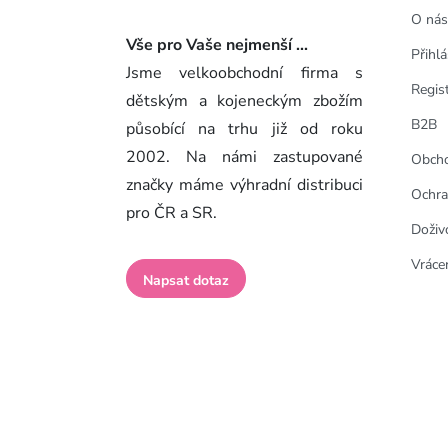
O nás
Vše pro Vaše nejmenší ...
Přihlá
Jsme velkoobchodní firma s
Regis
dětským a kojeneckým zbožím
B2B
působící na trhu již od roku
2002. Na námi zastupované
Obcho
značky máme výhradní distribuci
Ochra
pro ČR a SR.
Doživ
Vrácen
Napsat dotaz