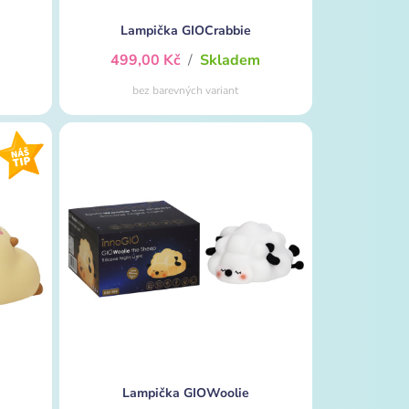
Lampička GIOCrabbie
m
499,00 Kč
/
Skladem
bez barevných variant
Lampička GIOWoolie