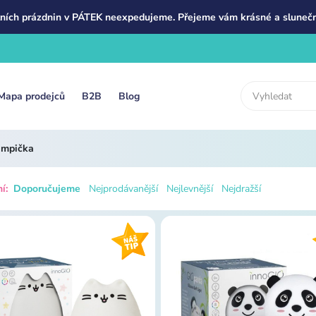
ních prázdnin v PÁTEK neexpedujeme. Přejeme vám krásné a slunečn
Mapa prodejců
B2B
Blog
ampička
í:
Doporučujeme
Nejprodávanější
Nejlevnější
Nejdražší