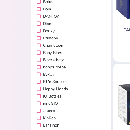
Bbluv
Bola
DANTOY
Diono
PAN
Dooky
Ezimoov
Chameleon
Baby Bites
Biberschatz
bonjourbébé
ByKay
Fill'n'Squeeze
Happy Hands
IQ Bottles
innoGIO
Jouéco
KipKep
Lansinoh