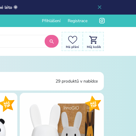
é léto 🌞
Přihlášení
Registrace
Má přání
Můj košík
29 produktů v nabídce