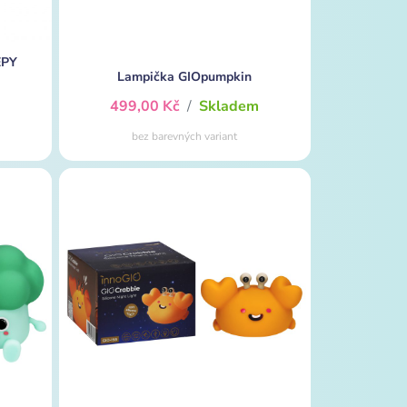
EPY
Lampička GIOpumpkin
m
499,00 Kč
/
Skladem
bez barevných variant