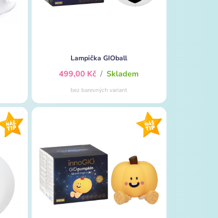
Lampička GIOball
m
499,00 Kč
/
Skladem
bez barevných variant