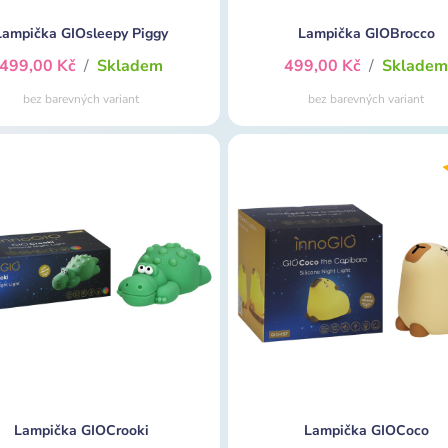
Lampička GIOsleepy Piggy
Lampička GIOBrocco
499,00 Kč
/
Skladem
499,00 Kč
/
Sklade
bez barevných variant
bez barevných variant
Lampička GIOCrooki
Lampička GIOCoco