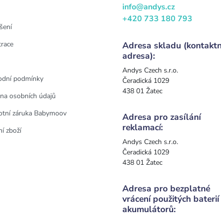
info@andys.cz
+420 733 180 793
šení
trace
Adresa skladu (kontaktn
adresa):
Andys Czech s.r.o.
dní podmínky
Čeradická 1029
438 01 Žatec
na osobních údajů
otní záruka Babymoov
Adresa pro zasílání
reklamací:
í zboží
Andys Czech s.r.o.
Čeradická 1029
438 01 Žatec
Adresa pro bezplatné
vrácení použitých baterií
akumulátorů: