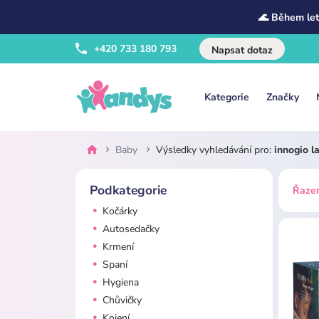
🌊 Během let
+420 733 180 793
Napsat dotaz
Kategorie
Značky
Baby
Výsledky vyhledávání pro:
innogio l
Podkategorie
Řazen
Kočárky
Autosedačky
Krmení
Spaní
Hygiena
Chůvičky
Kojení