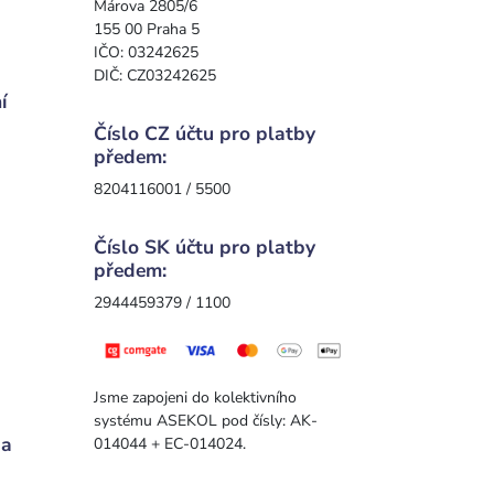
Márova 2805/6
155 00 Praha 5
IČO: 03242625
DIČ: CZ03242625
í
Číslo CZ účtu pro platby
předem:
8204116001 / 5500
Číslo SK účtu pro platby
předem:
2944459379 / 1100
Jsme zapojeni do kolektivního
systému ASEKOL pod čísly: AK-
 a
014044 + EC-014024.