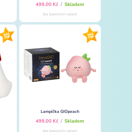
m
499,00 Kč
/
Skladem
bez barevných variant
Lampička GIOpeach
m
499,00 Kč
/
Skladem
bez barevných variant