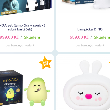
DA set (lampička + sonický
zubní kartáček)
Lampička DINO
999,00 Kč
/
Skladem
559,00 Kč
/
Sklade
bez barevných variant
bez barevných variant