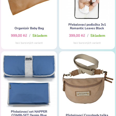
Přebalovací podložka 3v1
Organizér Baby Bag
Romantic Leaves Black
999,00 Kč
/
Skladem
399,00 Kč
/
Skladem
bez barevných variant
bez barevných variant
Přebalovací set NAPPER
COMBI-SET Denim Blue
Přebalovací Crossbody taška