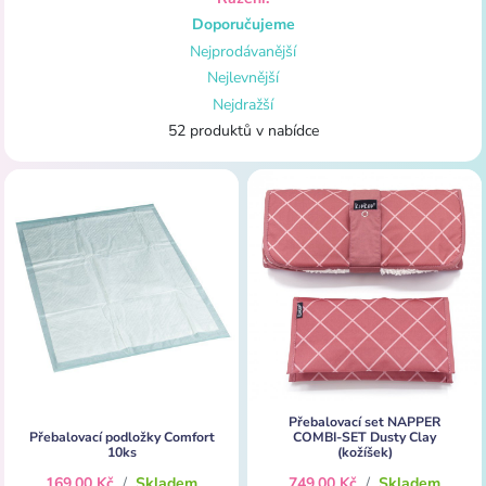
Doporučujeme
Nejprodávanější
Nejlevnější
Nejdražší
52 produktů v nabídce
Přebalovací set NAPPER
Přebalovací podložky Comfort
COMBI-SET Dusty Clay
10ks
(kožíšek)
169,00 Kč
/
Skladem
749,00 Kč
/
Skladem