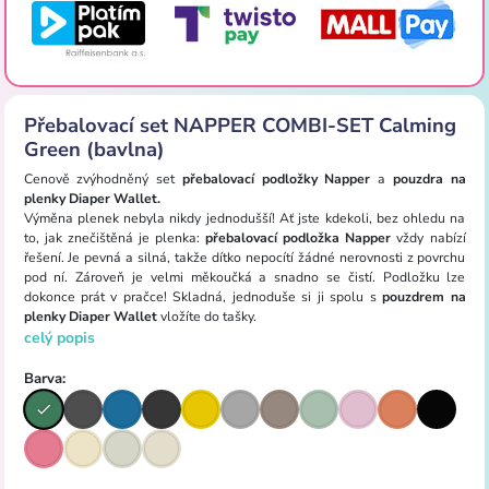
Přebalovací set NAPPER COMBI-SET Calming
Green (bavlna)
Cenově zvýhodněný set
přebalovací podložky Napper
a
pouzdra na
plenky Diaper Wallet.
Výměna plenek nebyla nikdy jednodušší! Ať jste kdekoli, bez ohledu na
to, jak znečištěná je plenka:
přebalovací podložka Napper
vždy nabízí
řešení. Je pevná a silná, takže dítko nepocítí žádné nerovnosti z povrchu
pod ní. Zároveň je velmi měkoučká a snadno se čistí. Podložku lze
dokonce prát v pračce! Skladná, jednoduše si ji spolu s
pouzdrem na
plenky Diaper Wallet
vložíte do tašky.
celý popis
Barva: