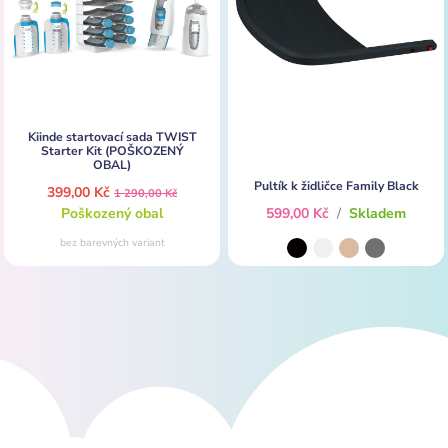
Kiinde startovací sada TWIST
Starter Kit (POŠKOZENÝ
OBAL)
Pultík k židličce Family Black
399,00 Kč
1 290,00 Kč
Poškozený obal
599,00 Kč
/
Skladem
bez barevných variant