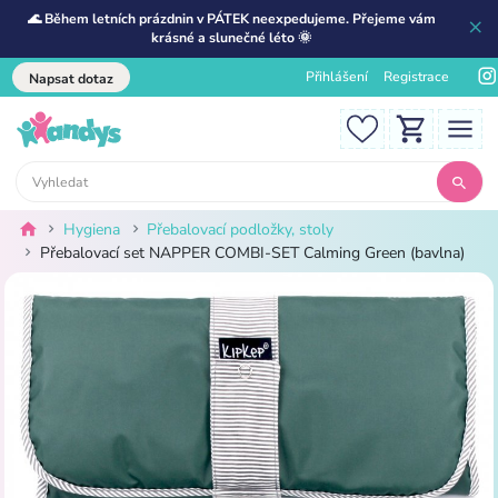
🌊 Během letních prázdnin v PÁTEK neexpedujeme. Přejeme vám
krásné a slunečné léto 🌞
Přihlášení
Registrace
Napsat dotaz
Hygiena
Přebalovací podložky, stoly
Přebalovací set NAPPER COMBI-SET Calming Green (bavlna)