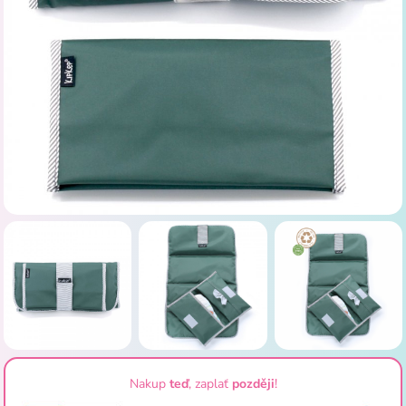
Nakup
teď
, zaplať
později
!