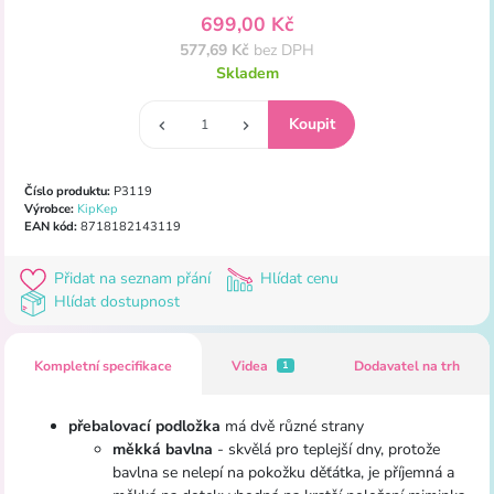
699,00 Kč
577,69 Kč
bez DPH
Skladem
Číslo produktu:
P3119
Výrobce:
KipKep
EAN kód:
8718182143119
Přidat na seznam přání
Hlídat cenu
Hlídat dostupnost
Kompletní specifikace
Videa
Dodavatel na trh
1
přebalovací podložka
má dvě různé strany
měkká bavlna
- skvělá pro teplejší dny, protože
bavlna se nelepí na pokožku děťátka, je příjemná a