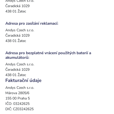
Andys Czech s.r.o.
Čeradická 1029
438 01 Žatec
Adresa pro zasílání reklamací:
Andys Czech s.r.o.
Čeradická 1029
438 01 Žatec
Adresa pro bezplatné vrácení použitých baterií a
akumulátorů:
Andys Czech s.r.o.
Čeradická 1029
438 01 Žatec
Fakturační údaje
Andys Czech s.r.o.
Márova 2805/6
155 00 Praha 5
IČO: 03242625
DIČ: CZ03242625