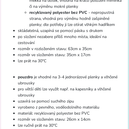
měkká na dotek; vhodná na kratší položení miminka
či na výměnu mokré plenky
recyklovaný polyester bez PVC
- nepropustná
strana, vhodná pro výměnu hodně zašpiněné
plenky; dle potřeby ji lze otírat vlhkým hadříkem
skládatelná, uzapíná se pomocí pásku s drukem
po složení nezabere příliš mnoho místa, ideální na
cestování
rozměr v rozloženém stavu: 63cm x 35cm
rozměr ve složeném stavu: 35cm x 17cm
lze prát na 30°C
pouzdro
je vhodné na 3-4 jednorázové plenky a vlhčené
ubrousky
pro větší děti lze využít např. na kapesníky a vlhčené
ubrousky
uzavírá se pomocí suchého zipu
vyrobeno z pevného, voděodolného materiálu
materiál: recyklovaný polyester bez PVC
rozměr ve složeném stavu: 26cm x 14cm
lze ručně prát na 30°C