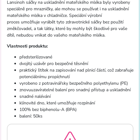
Lansinoh sáčky na uskladnění mateřského mléka byly vyrobeny
speciálně pro mrazničky, ale mohou se používat i na uskladnění
mateřského mléka v chladničce. Speciální výrobní
proces umožňuje vyrábět tyto zdravotnické sáčky bez použití
změkčovadel, a tak látky, které by mohly být škodlivé pro vaše
dítě, nebudou vnikat do vašeho mateřského mléka.
Vlastnosti produktu:
předsterilizované
dvojitý uzávěr pro bezpečné těsnění
praktický štítek na zapisování nad plnicí částí, což zabraňuje
potenciálnímu propíchnutí
vyrobeno z potravinářsky bezpečného polyethylenu (PE)
znovuuzavíratelné balení pro snadný přístup a uskladnění
snadné nalévání
klínovité dno, které umožňuje rozpínání
100% bez biphenolu-A (BPA)
balení: 50ks