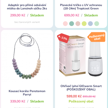
Adaptér pro přímé odsávání
Plavecké tričko s UV ochranou
mléka do Lansinoh sáčku 2ks
(18-24m) Tropicool Green
299,00 Kč
/
Skladem
699,00 Kč
/
Skladem
bez barevných variant
-33%
Ohřívač lahví GIOwarm Smart
(POŠKOZENÝ OBAL)
Kousací korále Penstemon
Parryi
599,00 Kč
899,00 Kč
339,00 Kč
/
Skladem
Poškozený obal