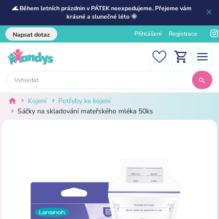
🌊 Během letních prázdnin v PÁTEK neexpedujeme. Přejeme vám
krásné a slunečné léto 🌞
Přihlášení
Registrace
Napsat dotaz
Kojení
Potřeby ke kojení
Sáčky na skladování mateřského mléka 50ks