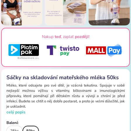
Nakup
teď
, zaplať
později
!
Sáčky na skladování mateřského mléka 50ks
Mléko, které odsajete pro své dítě, je vzácná tekutina. Spojuje v sobě
nejlepší možnou výživu s vitamíny, bílkovinami a imunologickými
přípravky, které pomáhají při dětském růstu a vývoji a chrání je před
infekcí. Budete se chtít o něj dobře postarat, a proto je velmi důležité, jak
je uskladnit.
celý popis
Balení:
25ks
50ks