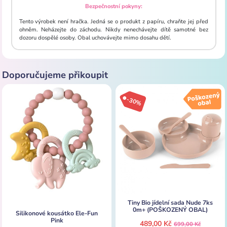
Bezpečnostní pokyny:
Tento výrobek není hračka. Jedná se o produkt z papíru, chraňte jej před
ohněm. Neházejte do záchodu. Nikdy nenechávejte dítě samotné bez
dozoru dospělé osoby. Obal uchovávejte mimo dosahu dětí.
Doporučujeme přikoupit
-30%
Tiny Bio jídelní sada Nude 7ks
0m+ (POŠKOZENÝ OBAL)
Silikonové kousátko Ele-Fun
Pink
489,00 Kč
699,00 Kč