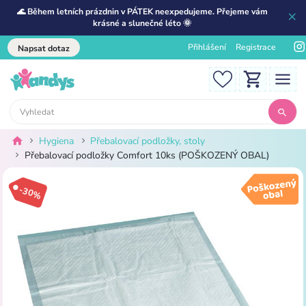
🌊 Během letních prázdnin v PÁTEK neexpedujeme. Přejeme vám
krásné a slunečné léto 🌞
Přihlášení
Registrace
Napsat dotaz
Hygiena
Přebalovací podložky, stoly
Přebalovací podložky Comfort 10ks (POŠKOZENÝ OBAL)
-30%