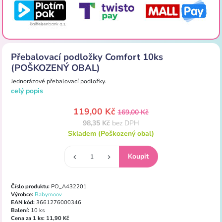
Přebalovací podložky Comfort 10ks
(POŠKOZENÝ OBAL)
Jednorázové přebalovací podložky.
celý popis
119,00 Kč
169,00 Kč
98,35 Kč
bez DPH
Skladem (Poškozený obal)
Číslo produktu:
PO_A432201
Výrobce:
Babymoov
EAN kód:
3661276000346
Balení:
10 ks
Cena za 1 ks:
11,90 Kč