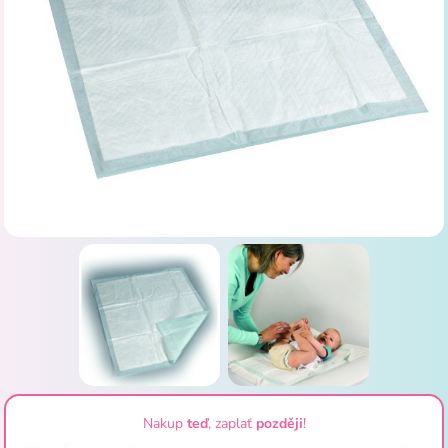
Nakup
teď
, zaplať
později
!