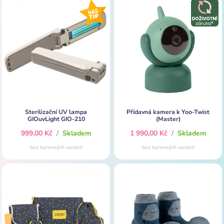
Sterilizační UV lampa
Přídavná kamera k Yoo-Twist
GIOuvLight GIO-210
(Master)
999,00 Kč
/
Skladem
1 990,00 Kč
/
Skladem
bez barevných variant
bez barevných variant