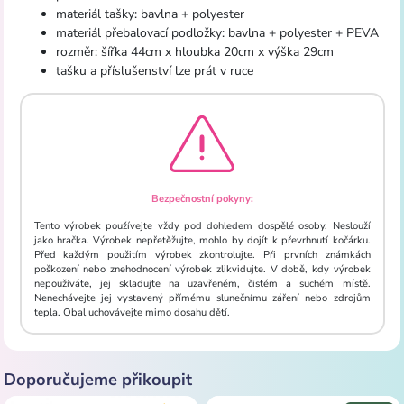
materiál tašky: bavlna + polyester
materiál přebalovací podložky: bavlna + polyester + PEVA
rozměr: šířka 44cm x hloubka 20cm x výška 29cm
tašku a příslušenství lze prát v ruce
Bezpečnostní pokyny:
Tento výrobek používejte vždy pod dohledem dospělé osoby. Neslouží
jako hračka. Výrobek nepřetěžujte, mohlo by dojít k převrhnutí kočárku.
Před každým použitím výrobek zkontrolujte. Při prvních známkách
poškození nebo znehodnocení výrobek zlikvidujte. V době, kdy výrobek
nepoužíváte, jej skladujte na uzavřeném, čistém a suchém místě.
Nenechávejte jej vystavený přímému slunečnímu záření nebo zdrojům
tepla. Obal uchovávejte mimo dosahu dětí.
Doporučujeme přikoupit