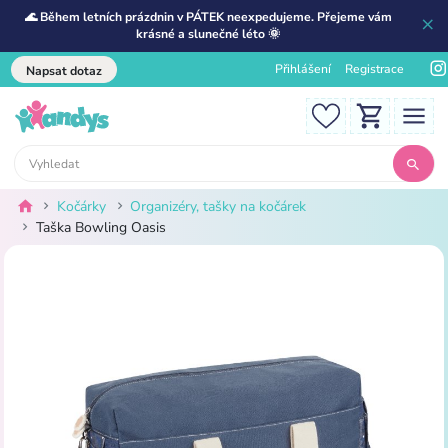
🌊 Během letních prázdnin v PÁTEK neexpedujeme. Přejeme vám
krásné a slunečné léto 🌞
Přihlášení
Registrace
Napsat dotaz
Kočárky
Organizéry, tašky na kočárek
Taška Bowling Oasis