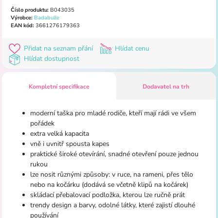
Číslo produktu:
B043035
Výrobce:
Badabulle
EAN kód:
3661276179363
Přidat na seznam přání
Hlídat cenu
Hlídat dostupnost
Kompletní specifikace
Dodavatel na trh
moderní taška pro mladé rodiče, kteří mají rádi ve všem
pořádek
extra velká kapacita
vně i uvnitř spousta kapes
praktické široké otevírání, snadné otevření pouze jednou
rukou
lze nosit různými způsoby: v ruce, na rameni, přes tělo
nebo na kočárku (dodává se včetně klipů na kočárek)
skládací přebalovací podložka, kterou lze ručně prát
trendy design a barvy, odolné látky, které zajistí dlouhé
používání