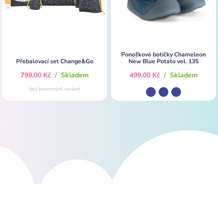
Ponožkové botičky Chameleon
Přebalovací set Change&Go
New Blue Potato vel. 135
799,00 Kč
/
Skladem
499,00 Kč
/
Skladem
bez barevných variant