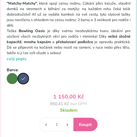
"Matchy-Matchy"
, která spojí celou rodinu. Cákání přes kaluže, stavění
domků na stromech a běhání za motýly: na každém rohu čeká tolik
dobrodružství! Ať už se vydáte kamkoli na své cesty, tyto stylové tašky
jsou navrženy s ohledem na celou rodinu: 2 barvy a 3 velikosti pro rodiče i
děti.
Taška
Bowling Oasis
je díky svému neobvyklému tvaru ideální pro
uložení všech nezbytných věcí pro rodiče i miminka! Díky
velké úložné
kapacitě
,
mnoha kapsám
a
přebalovací podložce
je opravdu praktická.
Dá se připevnit na kočárek nebo nosit na rameni, v ruce nebo přes tělo,
takže si ji lze vzít všude s sebou!
celý popis
Barva:
1 150,00 Kč
950,41 Kč
bez DPH
Skladem