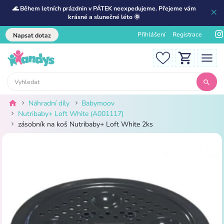
🌊 Během letních prázdnin v PÁTEK neexpedujeme. Přejeme vám
krásné a slunečné léto 🌞
Přihlášení
Registrace
Napsat dotaz
Náhradní díly
Babymoov
Nutribaby+ Loft White (A001117)
zásobník na koš Nutribaby+ Loft White 2ks