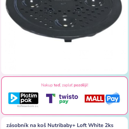
Nakup
teď
, zaplať
později
!
zásobník na koš Nutribaby+ Loft White 2ks