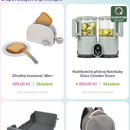
Multifunkční přístroj Nutribaby
Dřevěný toustovač 36m+
Glass Celadon Green
499,00 Kč
/
Skladem
4 990,00 Kč
/
Skladem
bez barevných variant
bez barevných variant