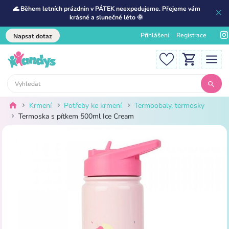
🌊 Během letních prázdnin v PÁTEK neexpedujeme. Přejeme vám
krásné a slunečné léto 🌞
Přihlášení
Registrace
Napsat dotaz
Krmení
Potřeby ke krmení
Termoobaly, termosky
Termoska s pítkem 500ml Ice Cream