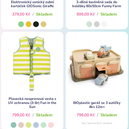
Elektronický sonický zubní
3-dílná bavlněná sada do
kartáček GIOSonic Giraffe
kolébky 80x50cm Funny Farm
379,00 Kč
/
Skladem
899,00 Kč
/
Skladem
Plavecká neoprenová vesta s
UV ochranou (3-6r) Fun in the
BIOplastic garáž se 3 autíčky
Sun
4ks 12m+
799,00 Kč
/
Skladem
799,00 Kč
/
Skladem
bez barevných variant