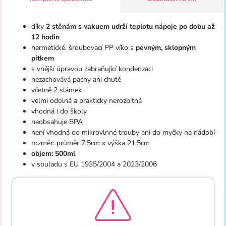
díky
2 stěnám s vakuem udrží teplotu nápoje po dobu až
12 hodin
hermetické, šroubovací PP víko s
pevným, sklopným
pítkem
s vnější úpravou zabraňující kondenzaci
nezachovává pachy ani chutě
včetně 2 slámek
velmi odolná a prakticky nerozbitná
vhodná i do školy
neobsahuje BPA
není vhodná do mikrovlnné trouby ani do myčky na nádobí
rozměr: průměr 7,5cm x výška 21,5cm
objem: 500ml
v souladu s EU 1935/2004 a 2023/2006