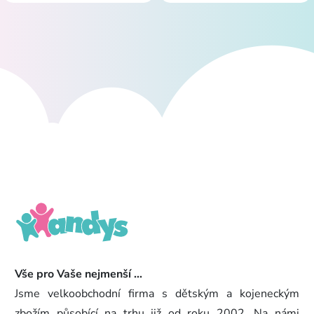
Vše pro Vaše nejmenší ...
Jsme velkoobchodní firma s dětským a kojeneckým
zbožím působící na trhu již od roku 2002. Na námi