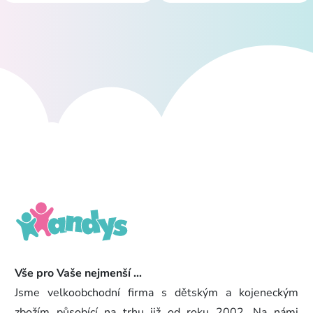
Vše pro Vaše nejmenší ...
Jsme velkoobchodní firma s dětským a kojeneckým
zbožím působící na trhu již od roku 2002. Na námi