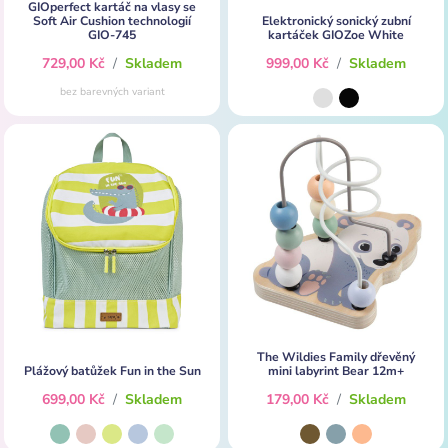
GIOperfect kartáč na vlasy se
Soft Air Cushion technologií
Elektronický sonický zubní
GIO-745
kartáček GIOZoe White
729,00 Kč
/
Skladem
999,00 Kč
/
Skladem
bez barevných variant
The Wildies Family dřevěný
Plážový batůžek Fun in the Sun
mini labyrint Bear 12m+
699,00 Kč
/
Skladem
179,00 Kč
/
Skladem