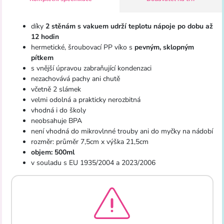
díky
2 stěnám s vakuem udrží teplotu nápoje po dobu až
12 hodin
hermetické, šroubovací PP víko s
pevným, sklopným
pítkem
s vnější úpravou zabraňující kondenzaci
nezachovává pachy ani chutě
včetně 2 slámek
velmi odolná a prakticky nerozbitná
vhodná i do školy
neobsahuje BPA
není vhodná do mikrovlnné trouby ani do myčky na nádobí
rozměr: průměr 7,5cm x výška 21,5cm
objem: 500ml
v souladu s EU 1935/2004 a 2023/2006