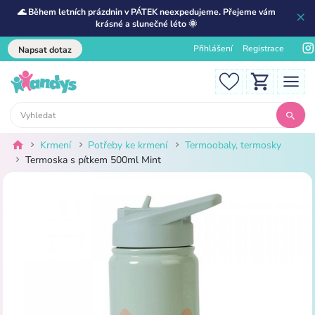
🌊 Během letních prázdnin v PÁTEK neexpedujeme. Přejeme vám
krásné a slunečné léto 🌞
Přihlášení
Registrace
Napsat dotaz
Krmení
Potřeby ke krmení
Termoobaly, termosky
Termoska s pítkem 500ml Mint