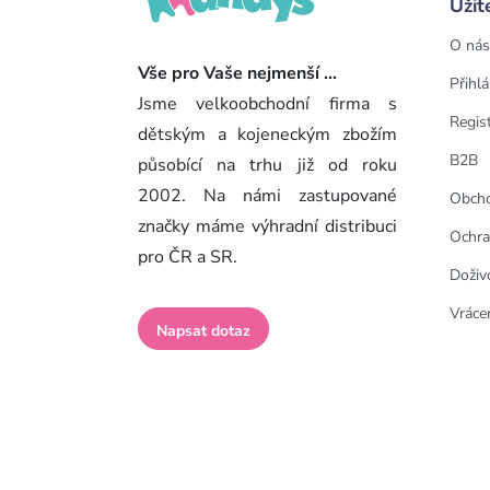
Užit
O nás
Vše pro Vaše nejmenší ...
Přihlá
Jsme velkoobchodní firma s
Regis
dětským a kojeneckým zbožím
B2B
působící na trhu již od roku
2002. Na námi zastupované
Obcho
značky máme výhradní distribuci
Ochra
pro ČR a SR.
Doživ
Vrácen
Napsat dotaz