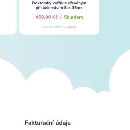
Doktorský kufřík s dřevěným
příslušenstvím 8ks 36m+
m
459,00 Kč
/
Skladem
bez barevných variant
Fakturační údaje