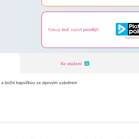
Nakup
teď
, zaplať
později
!
Ke stažení
1
m a boční kapsičkou se zipovým uzávěrem