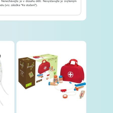
: Nenechávejte je v dosahu dětí. Nevystavujte je zvýšeným
 (viz. záložka "Ke stažení").