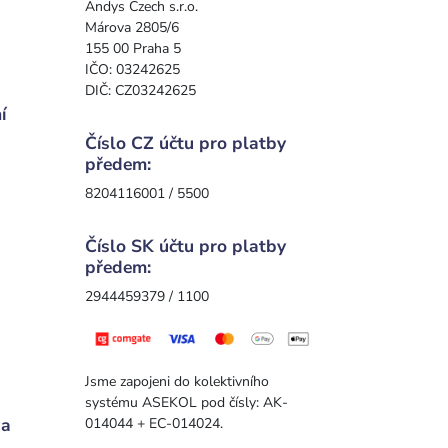
Andys Czech s.r.o.
Márova 2805/6
155 00 Praha 5
IČO: 03242625
DIČ: CZ03242625
í
Číslo CZ účtu pro platby
předem:
8204116001 / 5500
Číslo SK účtu pro platby
předem:
2944459379 / 1100
Jsme zapojeni do kolektivního
systému ASEKOL pod čísly: AK-
 a
014044 + EC-014024.