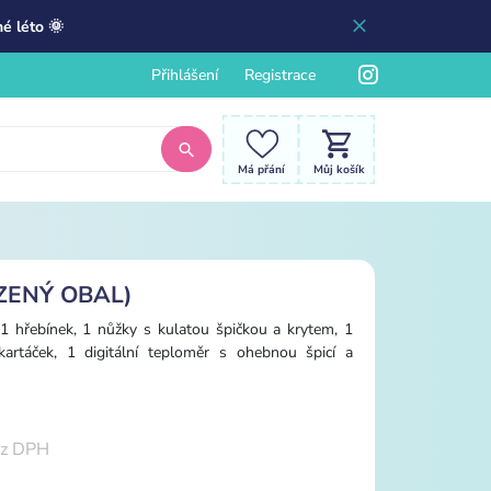
é léto 🌞
Přihlášení
Registrace
Má přání
Můj košík
OZENÝ OBAL)
 1 hřebínek, 1 nůžky s kulatou špičkou a krytem, 1
 kartáček, 1 digitální teploměr s ohebnou špicí a
z DPH