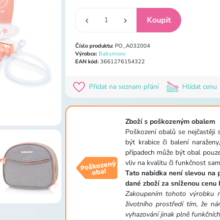
Číslo produktu:
PO_A032004
Výrobce:
Babymoov
EAN kód:
3661276154322
Přidat na seznam přání
Hlídat cenu
Zboží s poškozeným obalem
Poškození obalů se nejčastěji
být krabice či balení naražen
případech může být obal pouz
vliv na kvalitu či funkčnost sa
Tato nabídka není slevou na 
dané zboží za sníženou cenu 
Zakoupením tohoto výrobku mů
životního prostředí tím, že n
vyhazování jinak plně funkčníc