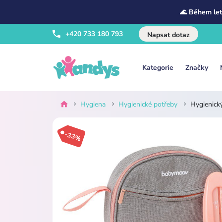
🌊 Během let
+420 733 180 793
Napsat dotaz
Kategorie
Značky
Hygiena
Hygienické potřeby
Hygienic
-33%