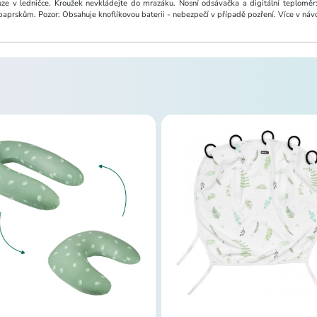
uze v ledničce. Kroužek nevkládejte do mrazáku. Nosní odsávačka a digitální teploměr
rskům. Pozor: Obsahuje knoflíkovou baterii - nebezpečí v případě pozření. Více v návodu