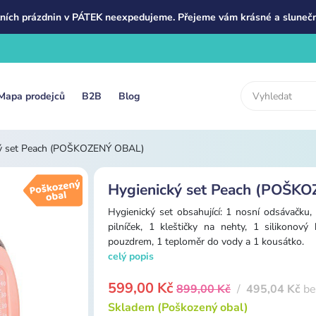
ních prázdnin v PÁTEK neexpedujeme. Přejeme vám krásné a slunečn
Mapa prodejců
B2B
Blog
ký set Peach (POŠKOZENÝ OBAL)
Hygienický set Peach (POŠK
Hygienický set obsahující: 1 nosní odsávačku,
pilníček, 1 kleštičky na nehty, 1 silikonový
pouzdrem, 1 teploměr do vody a 1 kousátko.
celý popis
599,00 Kč
899,00 Kč
/
495,04 Kč
be
Skladem (Poškozený obal)