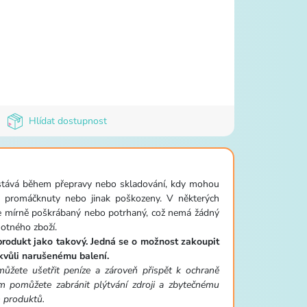
Hlídat dostupnost
 stává během přepravy nebo skladování, kdy mohou
y, promáčknuty nebo jinak poškozeny. V některých
e mírně poškrábaný nebo potrhaný, což nemá žádný
motného zboží.
produkt jako takový. Jedná se o možnost zakoupit
kvůli narušenému balení.
žete ušetřit peníze a zároveň přispět k ochraně
ám pomůžete zabránit plýtvání zdroji a zbytečnému
h produktů.