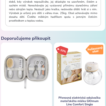
době, kdy výrobek nepoužíváte, jej skladujte na uzavřeném, čistém a
suchém místě. Nenechávejte jej vystavený přímému slunečnímu záření
nebo zdrojům tepla. Neslouží jako hračka, nedovolte dítěti hrát si s ním.
Výrobek je určený pro děti s váhou max. 25kg. Obal uchovávejte mimo
dosahu dětí. Čistěte měkkým hadříkem spolu s jemným čistícím
prostředkem a teplou vodou.
Doporučujeme přikoupit
-30%
Přenosná elektrická odsávačka
mateřského mléka GIOmum
Line Comfort Single