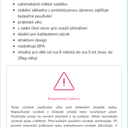
odnímatelné měkké sedátko
stabilní základna s protiskluzovou úpravou zajišťuje
bezpečné používání
praktické víko
v zadní části otvor pro snazší přenášení
ideální pro každodenní nácvik
atraktivní design
neobahuje BPA
vhodný pro děti od cca 6 měsíců do cca 5 let (max. do
25kg váhy)
Bezpečnostní pokyny:
Tento výrobek používejte vždy pod dohledem dospělé osoby.
Nepoužívejte výrobek v blízkosti schodů nebo vyvýšených ploch.
Používejte pouze na rovných plochách a na podlaze. Nikdy nezvedejte
výrobek spolu s dítětem. Před každým použitím výrobek zkontrolujte. Při
prvních známkách poškození nebo znehodnocení výrobek zlikvidujte. V