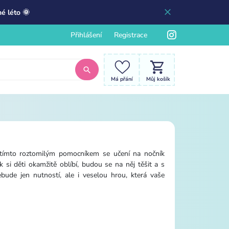
é léto 🌞
Přihlášení
Registrace
Má přání
Můj košík
 tímto roztomilým pomocníkem se učení na nočník
 si děti okamžitě oblíbí, budou se na něj těšit a s
ebude jen nutností, ale i veselou hrou, která vaše