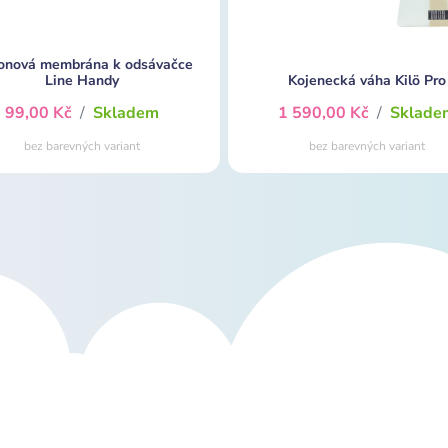
konová membrána k odsávačce
Line Handy
Kojenecká váha Kilö Pro
99,00 Kč
/
Skladem
1 590,00 Kč
/
Sklade
bez barevných variant
bez barevných variant