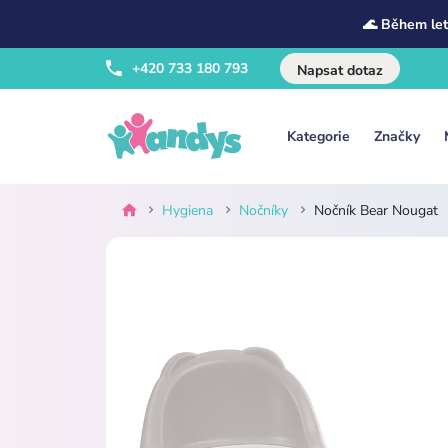
🌊 Během let
+420 733 180 793
Napsat dotaz
Kategorie
Značky
Hygiena
Nočníky
Nočník Bear Nougat