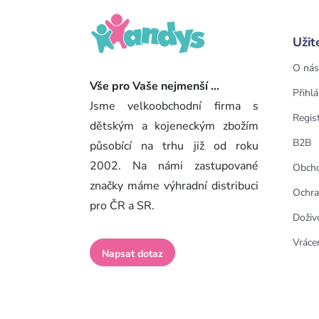
Užit
O nás
Vše pro Vaše nejmenší ...
Přihlá
Jsme velkoobchodní firma s
Regis
dětským a kojeneckým zbožím
B2B
působící na trhu již od roku
2002. Na námi zastupované
Obcho
značky máme výhradní distribuci
Ochra
pro ČR a SR.
Doživ
Vrácen
Napsat dotaz