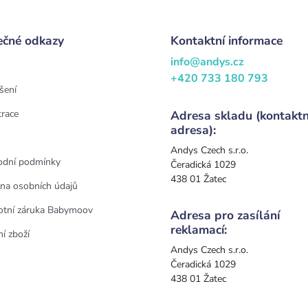
ečné odkazy
Kontaktní informace
info@andys.cz
+420 733 180 793
šení
trace
Adresa skladu (kontaktn
adresa):
Andys Czech s.r.o.
dní podmínky
Čeradická 1029
438 01 Žatec
na osobních údajů
otní záruka Babymoov
Adresa pro zasílání
reklamací:
í zboží
Andys Czech s.r.o.
Čeradická 1029
438 01 Žatec