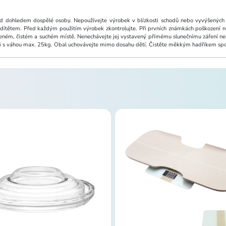
d dohledem dospělé osoby. Nepoužívejte výrobek v blízkosti schodů nebo vyvýšených 
dítětem. Před každým použitím výrobek zkontrolujte. Při prvních známkách poškození n
řeném, čistém a suchém místě. Nenechávejte jej vystavený přímému slunečnímu záření nebo
ěti s váhou max. 25kg. Obal uchovávejte mimo dosahu dětí. Čistěte měkkým hadříkem spo