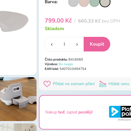
Barva:
799,00 Kč
/
660,33 Kč
bez DPH
Skladem
Číslo produktu:
B416060
Výrobce:
Bo Jungle
EAN kód:
5407010494754
Přidat na seznam přání
Hlídat cenu
Nakup
teď
, zaplať
později
!